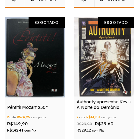
ESGOTADO
ESGOTADO
Authority apresenta: Kev +
Péntiti! Mozart 250°
A Noite do Demônio
2
x de
R$74,95
sem juros
2
x de
R$14,80
sem juros
R$149,90
R$29,60
R$29,90
R$142,41
R$28,12
com
Pix
com
Pix