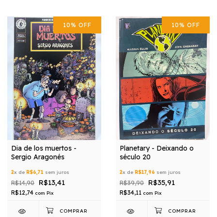
10
%
OFF
10
%
OFF
Dia de los muertos -
Planetary - Deixando o
Sergio Aragonés
século 20
2
x de
R$6,71
sem juros
2
x de
R$17,96
sem juros
R$13,41
R$35,91
R$14,90
R$39,90
R$12,74
R$34,11
com
Pix
com
Pix