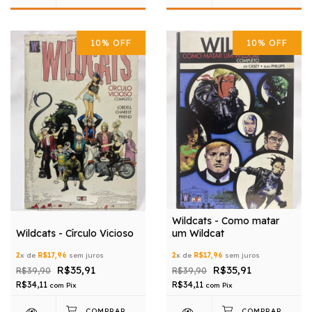
10
%
OFF
10
%
OFF
Wildcats - Como matar
Wildcats - Círculo Vicioso
um Wildcat
2
x de
R$17,96
sem juros
2
x de
R$17,96
sem juros
R$35,91
R$35,91
R$39,90
R$39,90
R$34,11
R$34,11
com
Pix
com
Pix