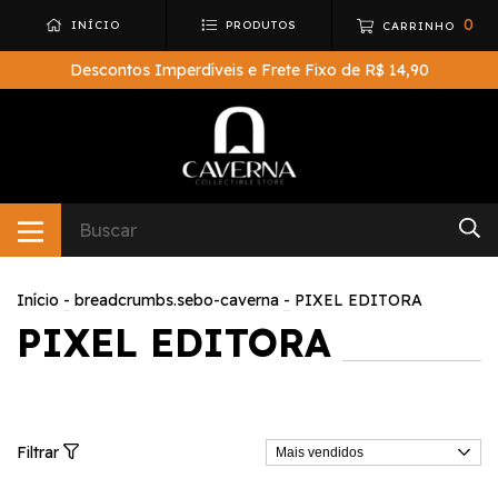
0
INÍCIO
PRODUTOS
CARRINHO
Descontos Imperdíveis e Frete Fixo de R$ 14,90
Início
-
breadcrumbs.sebo-caverna
-
PIXEL EDITORA
PIXEL EDITORA
Filtrar