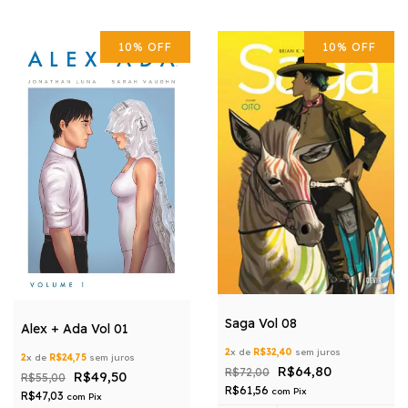
10
%
OFF
10
%
OFF
Saga Vol 08
Alex + Ada Vol 01
2
x de
R$32,40
sem juros
2
x de
R$24,75
sem juros
R$64,80
R$72,00
R$49,50
R$55,00
R$61,56
com
Pix
R$47,03
com
Pix