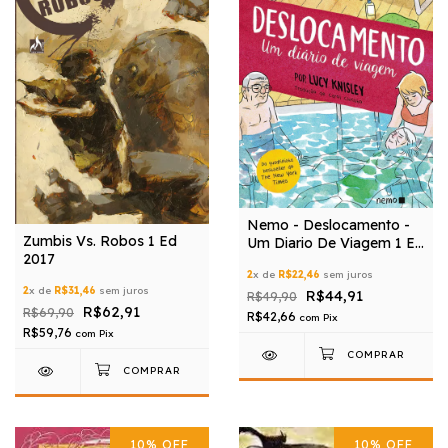
Nemo - Deslocamento -
Zumbis Vs. Robos 1 Ed
Um Diario De Viagem 1 Ed
2017
2016
2
x de
R$22,46
sem juros
2
x de
R$31,46
sem juros
R$44,91
R$49,90
R$62,91
R$69,90
R$42,66
com
Pix
R$59,76
com
Pix
10
%
OFF
10
%
OFF