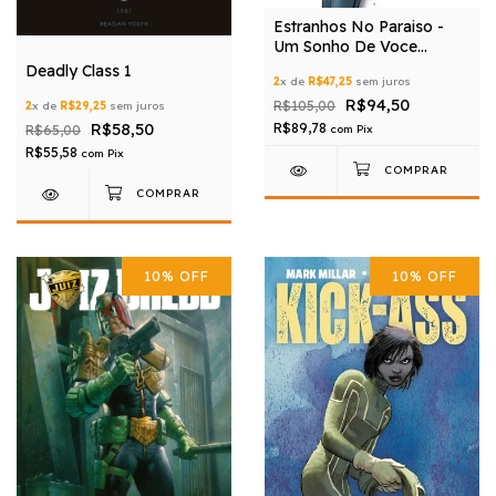
Estranhos No Paraiso -
Um Sonho De Voce
Volume 1
Deadly Class 1
2
x de
R$47,25
sem juros
R$94,50
R$105,00
2
x de
R$29,25
sem juros
R$58,50
R$89,78
R$65,00
com
Pix
R$55,58
com
Pix
10
%
OFF
10
%
OFF