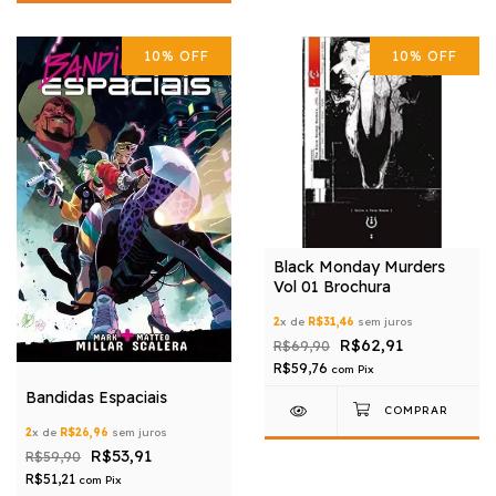
10
%
OFF
10
%
OFF
Black Monday Murders
Vol 01 Brochura
2
x de
R$31,46
sem juros
R$62,91
R$69,90
R$59,76
com
Pix
Bandidas Espaciais
2
x de
R$26,96
sem juros
R$53,91
R$59,90
R$51,21
com
Pix