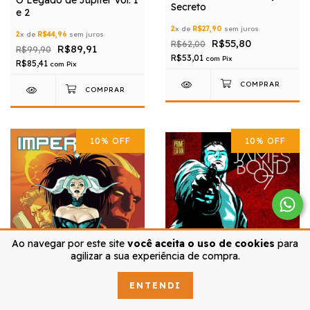
Secreto
e 2
2
x de
R$27,90
sem juros
2
x de
R$44,96
sem juros
R$55,80
R$62,00
R$89,91
R$99,90
R$53,01
com
Pix
R$85,41
com
Pix
10
%
OFF
10
%
OFF
Ao navegar por este site
você aceita o uso de cookies
para
agilizar a sua experiência de compra.
ENTENDI