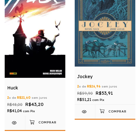
Jockey
2
x de
R$26,96
sem juros
Huck
R$53,91
R$59,90
2
x de
R$21,60
sem juros
R$51,21
com
Pix
R$43,20
R$48,00
R$41,04
com
Pix