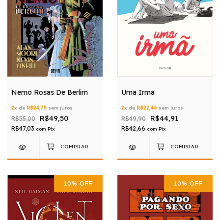
Uma Irma
Nemo Rosas De Berlim
2
x de
R$22,46
sem juros
2
x de
R$24,75
sem juros
R$44,91
R$49,50
R$49,90
R$55,00
R$42,66
R$47,03
com
Pix
com
Pix
10
%
OFF
10
%
OFF