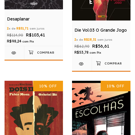
Desaplanar
2
x de
R$51,71
sem juros
Die Vol.03 O Grande Jogo
R$103,41
R$114,90
2
x de
R$28,31
sem juros
R$98,24
com
Pix
R$56,61
R$62,90
R$53,78
com
Pix
10
%
OFF
10
%
OFF