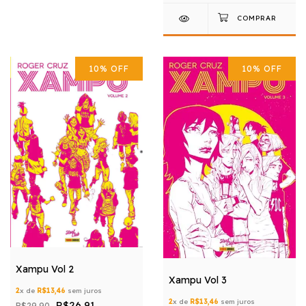
10
%
OFF
10
%
OFF
Xampu Vol 2
Xampu Vol 3
2
x de
R$13,46
sem juros
2
x de
R$13,46
sem juros
R$26,91
R$29,90