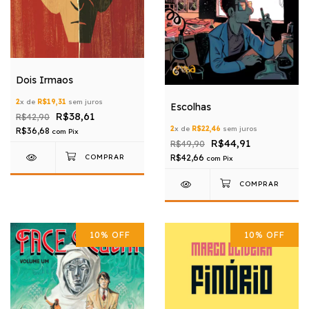
Dois Irmaos
2
x de
R$19,31
sem juros
Escolhas
R$38,61
R$42,90
2
x de
R$22,46
sem juros
R$36,68
com
Pix
R$44,91
R$49,90
R$42,66
com
Pix
10
%
OFF
10
%
OFF