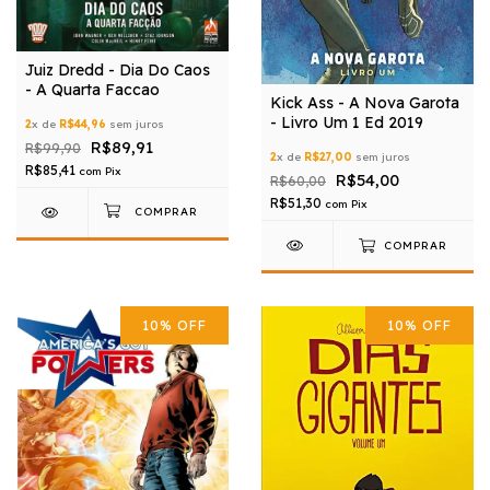
Juiz Dredd - Dia Do Caos
- A Quarta Faccao
Kick Ass - A Nova Garota
- Livro Um 1 Ed 2019
2
x de
R$44,96
sem juros
R$89,91
R$99,90
2
x de
R$27,00
sem juros
R$85,41
com
Pix
R$54,00
R$60,00
R$51,30
com
Pix
COMPRAR
10
%
OFF
10
%
OFF