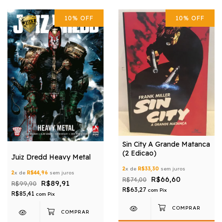
10
%
OFF
10
%
OFF
Sin City A Grande Matanca
(2 Edicao)
Juiz Dredd Heavy Metal
2
x de
R$33,30
sem juros
2
x de
R$44,96
sem juros
R$66,60
R$74,00
R$89,91
R$99,90
R$63,27
com
Pix
R$85,41
com
Pix