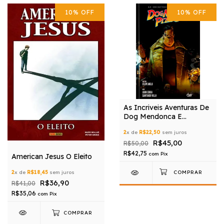
10
%
OFF
10
%
OFF
As Incriveis Aventuras De
Dog Mendonca E
Pizzaboy
2
x de
R$22,50
sem juros
R$45,00
R$50,00
R$42,75
com
Pix
American Jesus O Eleito
2
x de
R$18,45
sem juros
R$36,90
R$41,00
R$35,06
com
Pix
COMPRAR