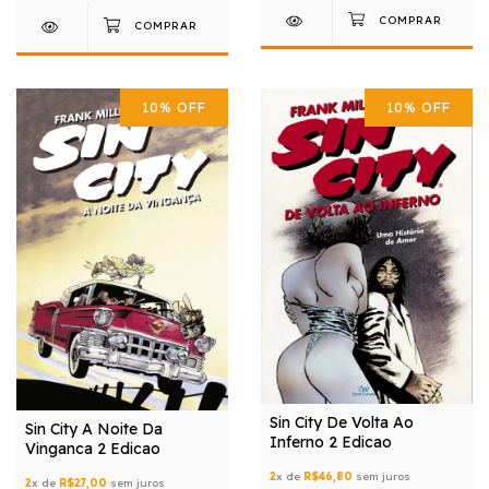
10
%
OFF
10
%
OFF
Sin City De Volta Ao
Sin City A Noite Da
Inferno 2 Edicao
Vinganca 2 Edicao
2
x de
R$46,80
sem juros
2
x de
R$27,00
sem juros