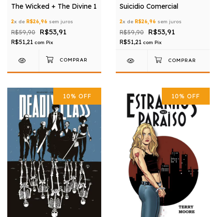
The Wicked + The Divine 1
Suicidio Comercial
2
x de
R$26,96
sem juros
2
x de
R$26,96
sem juros
R$53,91
R$53,91
R$59,90
R$59,90
R$51,21
R$51,21
com
Pix
com
Pix
10
%
OFF
10
%
OFF