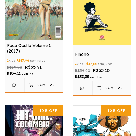
Face Oculta Volume 1
(2017)
Finorio
2
x de
R$17,96
sem juros
2
x de
R$17,55
sem juros
R$35,91
R$39,90
R$35,10
R$39,00
R$34,11
com
Pix
R$33,35
com
Pix
10
%
OFF
10
%
OFF