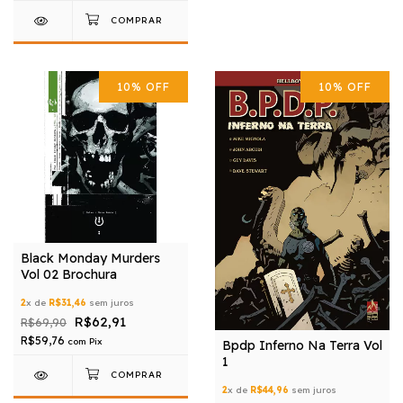
10
%
OFF
10
%
OFF
Black Monday Murders
Vol 02 Brochura
2
x de
R$31,46
sem juros
R$62,91
R$69,90
R$59,76
com
Pix
Bpdp Inferno Na Terra Vol
1
2
x de
R$44,96
sem juros