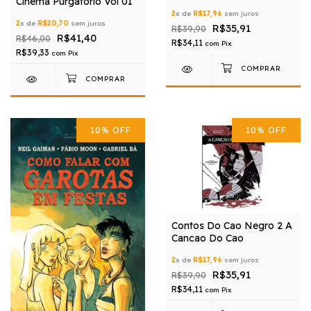
Cinema Purgatorio Vol 01
2
x de
R$17,96
sem juros
2
x de
R$20,70
sem juros
R$35,91
R$39,90
R$41,40
R$46,00
R$34,11
com
Pix
R$39,33
com
Pix
10
%
OFF
10
%
OFF
Contos Do Cao Negro 2 A
Cancao Do Cao
2
x de
R$17,96
sem juros
R$35,91
R$39,90
R$34,11
com
Pix