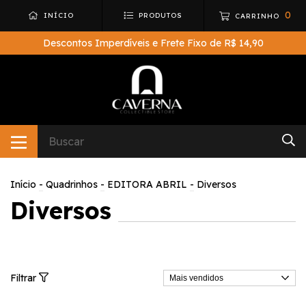
0
INÍCIO
PRODUTOS
CARRINHO
Descontos Imperdíveis e Frete Fixo de R$ 14,90
Início
-
Quadrinhos
-
EDITORA ABRIL
-
Diversos
Diversos
Filtrar