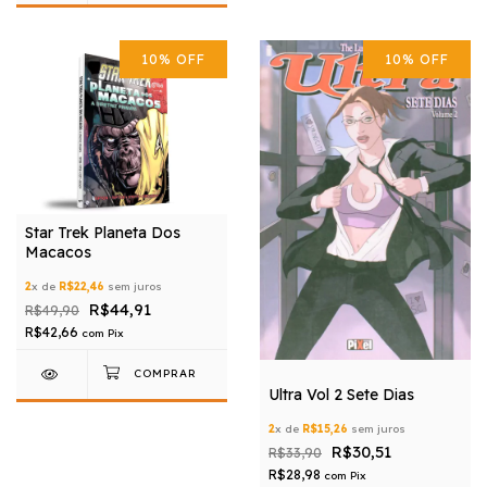
10
%
OFF
10
%
OFF
Star Trek Planeta Dos
Macacos
2
x de
R$22,46
sem juros
R$44,91
R$49,90
R$42,66
com
Pix
Ultra Vol 2 Sete Dias
2
x de
R$15,26
sem juros
R$30,51
R$33,90
R$28,98
com
Pix