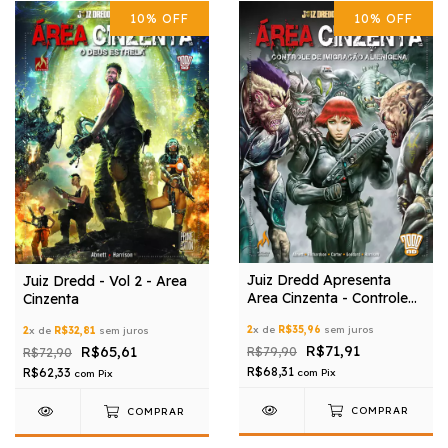
10
%
OFF
10
%
OFF
Juiz Dredd Apresenta
Juiz Dredd - Vol 2 - Area
Area Cinzenta - Controle
Cinzenta
De Imigracao Alienigena
2
x de
R$35,96
sem juros
2
x de
R$32,81
sem juros
R$71,91
R$65,61
R$79,90
R$72,90
R$68,31
R$62,33
com
Pix
com
Pix
COMPRAR
COMPRAR