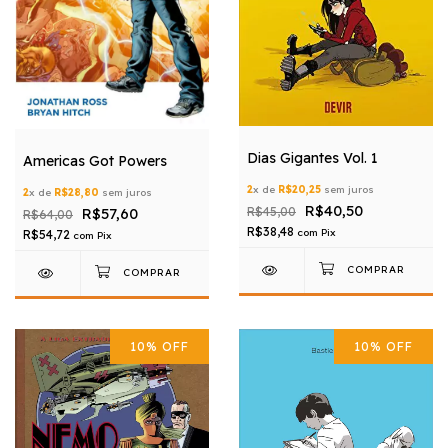
Dias Gigantes Vol. 1
Americas Got Powers
2
x de
R$20,25
sem juros
2
x de
R$28,80
sem juros
R$40,50
R$57,60
R$45,00
R$64,00
R$38,48
com
Pix
R$54,72
com
Pix
10
%
OFF
10
%
OFF