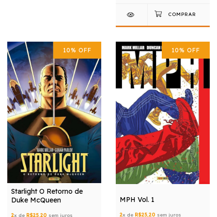
10
%
OFF
10
%
OFF
Starlight O Retorno de
MPH Vol. 1
Duke McQueen
2
x de
R$25,20
sem juros
2
x de
R$25,20
sem juros