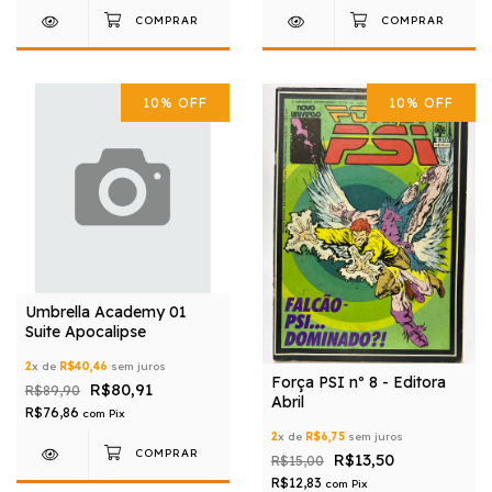
10
%
OFF
10
%
OFF
Umbrella Academy 01
Suite Apocalipse
2
x de
R$40,46
sem juros
Força PSI nº 8 - Editora
R$80,91
R$89,90
Abril
R$76,86
com
Pix
2
x de
R$6,75
sem juros
R$13,50
R$15,00
R$12,83
com
Pix