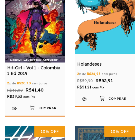
Holandeses
Hit-Girl - Vol 1 - Colombia
1 Ed 2019
2
x de
R$26,96
sem juros
R$53,91
R$59,90
2
x de
R$20,70
sem juros
R$51,21
com
Pix
R$41,40
R$46,00
R$39,33
com
Pix
10
%
OFF
10
%
OFF