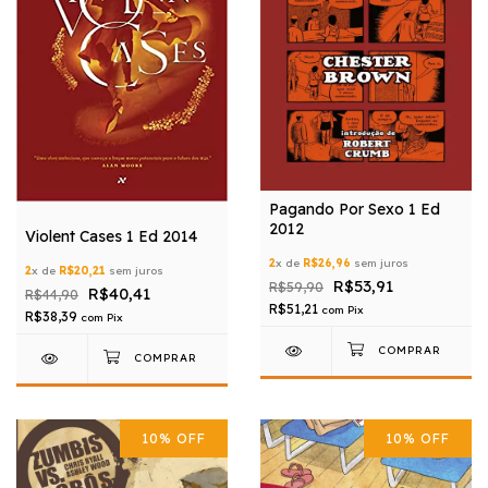
Pagando Por Sexo 1 Ed
2012
Violent Cases 1 Ed 2014
2
x de
R$26,96
sem juros
2
x de
R$20,21
sem juros
R$53,91
R$59,90
R$40,41
R$44,90
R$51,21
com
Pix
R$38,39
com
Pix
10
%
OFF
10
%
OFF