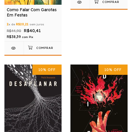
Como Falar Com Garotas
Em Festas
2
x de
R$20,21
sem juros
R$40,41
R$44,90
R$38,39
com
Pix
10
%
OFF
10
%
OFF