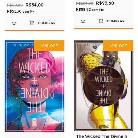
R$93,60
R$104,00
R$54,00
R$60,00
R$88,92
com
Pix
R$51,30
com
Pix
10
%
OFF
10
%
OFF
The Wicked The Divine 3