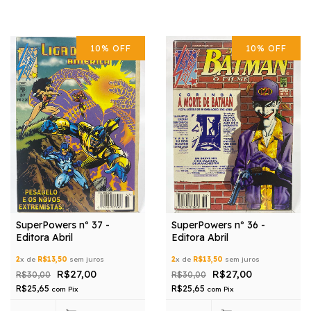
10
%
OFF
10
%
OFF
SuperPowers nº 37 -
SuperPowers nº 36 -
Editora Abril
Editora Abril
2
x de
R$13,50
sem juros
2
x de
R$13,50
sem juros
R$27,00
R$27,00
R$30,00
R$30,00
R$25,65
R$25,65
com
Pix
com
Pix