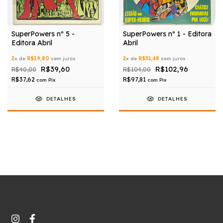
SuperPowers nº 5 -
SuperPowers nº 1 - Editora
Editora Abril
Abril
2
x de
R$19,80
sem juros
2
x de
R$51,48
sem juros
R$39,60
R$102,96
R$40,00
R$104,00
R$37,62
R$97,81
com
Pix
com
Pix
DETALHES
DETALHES