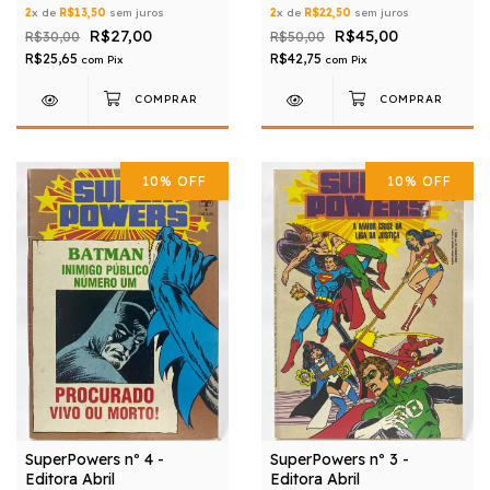
2
x de
R$13,50
sem juros
2
x de
R$22,50
sem juros
R$27,00
R$45,00
R$30,00
R$50,00
R$25,65
R$42,75
com
Pix
com
Pix
10
%
OFF
10
%
OFF
SuperPowers nº 4 -
SuperPowers nº 3 -
Editora Abril
Editora Abril