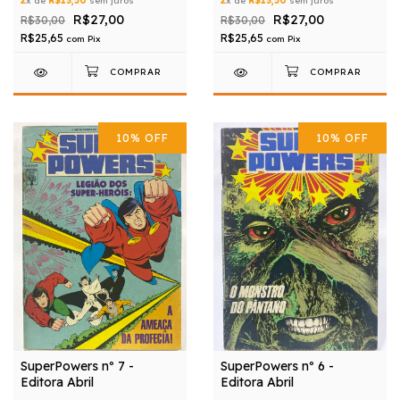
2
x de
R$13,50
sem juros
2
x de
R$13,50
sem juros
R$27,00
R$27,00
R$30,00
R$30,00
R$25,65
R$25,65
com
Pix
com
Pix
10
%
OFF
10
%
OFF
SuperPowers nº 7 -
SuperPowers nº 6 -
Editora Abril
Editora Abril