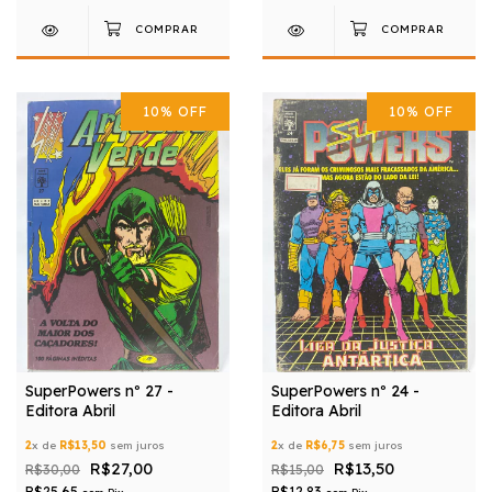
10
%
OFF
10
%
OFF
SuperPowers nº 27 -
SuperPowers nº 24 -
Editora Abril
Editora Abril
2
x de
R$13,50
sem juros
2
x de
R$6,75
sem juros
R$27,00
R$13,50
R$30,00
R$15,00
R$25,65
R$12,83