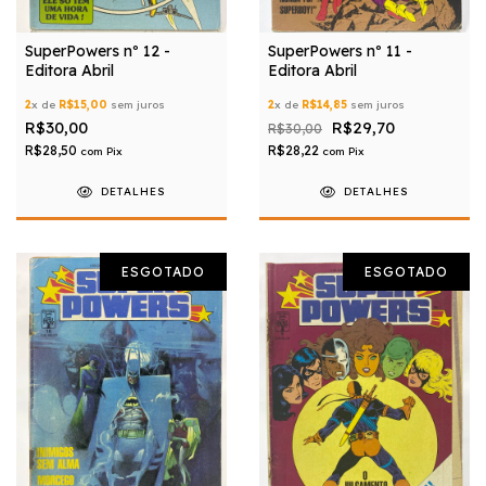
SuperPowers nº 12 -
SuperPowers nº 11 -
Editora Abril
Editora Abril
2
x de
R$15,00
sem juros
2
x de
R$14,85
sem juros
R$30,00
R$29,70
R$30,00
R$28,50
R$28,22
com
Pix
com
Pix
DETALHES
DETALHES
ESGOTADO
ESGOTADO