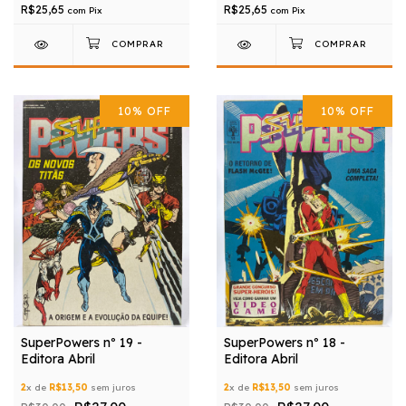
R$25,65
R$25,65
com
Pix
com
Pix
10
%
OFF
10
%
OFF
SuperPowers nº 19 -
SuperPowers nº 18 -
Editora Abril
Editora Abril
2
x de
R$13,50
sem juros
2
x de
R$13,50
sem juros