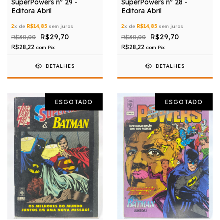
SuperPowers nº 29 -
SuperPowers nº 28 -
Editora Abril
Editora Abril
2
x de
R$14,85
sem juros
2
x de
R$14,85
sem juros
R$29,70
R$29,70
R$30,00
R$30,00
R$28,22
R$28,22
com
Pix
com
Pix
DETALHES
DETALHES
ESGOTADO
ESGOTADO