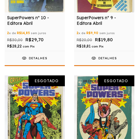
SuperPowers nº 10 -
SuperPowers nº 9 -
Editora Abril
Editora Abril
2
x de
R$14,85
sem juros
2
x de
R$9,90
sem juros
R$29,70
R$19,80
R$30,00
R$20,00
R$28,22
R$18,81
com
Pix
com
Pix
DETALHES
DETALHES
ESGOTADO
ESGOTADO