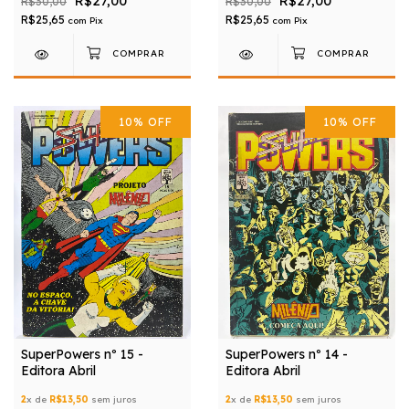
R$27,00
R$27,00
R$30,00
R$30,00
R$25,65
R$25,65
com
Pix
com
Pix
10
%
OFF
10
%
OFF
SuperPowers nº 15 -
SuperPowers nº 14 -
Editora Abril
Editora Abril
2
x de
R$13,50
sem juros
2
x de
R$13,50
sem juros