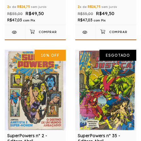
2
x de
R$24,75
sem juros
2
x de
R$24,75
sem juros
R$49,50
R$49,50
R$55,00
R$55,00
R$47,03
R$47,03
com
Pix
com
Pix
10
%
OFF
ESGOTADO
SuperPowers nº 2 -
SuperPowers nº 35 -