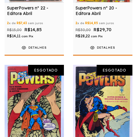
SuperPowers nº 22 -
SuperPowers nº 20 -
Editora Abril
Editora Abril
2
x de
R$7,43
sem juros
2
x de
R$14,85
sem juros
R$14,85
R$29,70
R$15,00
R$30,00
R$14,11
R$28,22
com
Pix
com
Pix
DETALHES
DETALHES
ESGOTADO
ESGOTADO