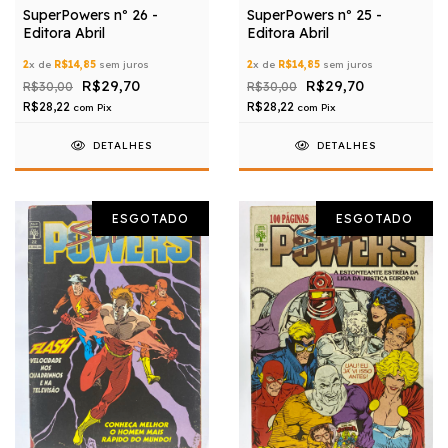
SuperPowers nº 26 -
SuperPowers nº 25 -
Editora Abril
Editora Abril
2
x de
R$14,85
sem juros
2
x de
R$14,85
sem juros
R$29,70
R$29,70
R$30,00
R$30,00
R$28,22
R$28,22
com
Pix
com
Pix
DETALHES
DETALHES
ESGOTADO
ESGOTADO