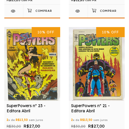
com
Pix
com
Pix
10
%
OFF
10
%
OFF
SuperPowers nº 23 -
SuperPowers nº 21 -
Editora Abril
Editora Abril
2
x de
R$13,50
sem juros
2
x de
R$13,50
sem juros
R$27,00
R$27,00
R$30,00
R$30,00