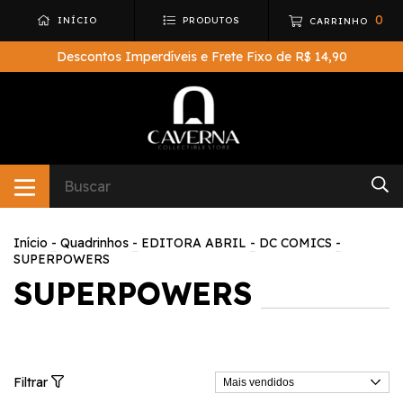
0
INÍCIO
PRODUTOS
CARRINHO
Descontos Imperdíveis e Frete Fixo de R$ 14,90
Início
-
Quadrinhos
-
EDITORA ABRIL
-
DC COMICS
-
SUPERPOWERS
SUPERPOWERS
Filtrar