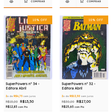
10
%
OFF
10
%
OFF
SuperPowers nº 34 -
SuperPowers nº 32 -
Editora Abril
Editora Abril
2
x de
R$6,75
sem juros
2
x de
R$13,50
sem juros
R$13,50
R$27,00
R$15,00
R$30,00
R$12,83
R$25,65
com
Pix
com
Pix