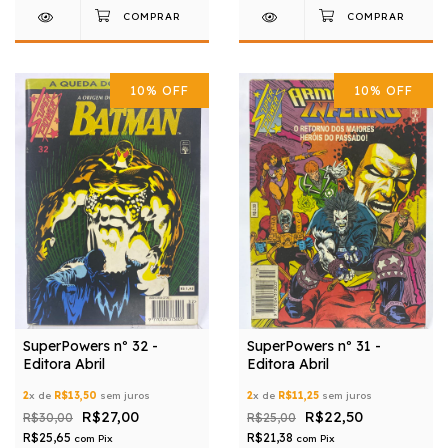
10
%
OFF
10
%
OFF
SuperPowers nº 32 -
SuperPowers nº 31 -
Editora Abril
Editora Abril
2
x de
R$13,50
sem juros
2
x de
R$11,25
sem juros
R$27,00
R$22,50
R$30,00
R$25,00
R$25,65
R$21,38
com
Pix
com
Pix