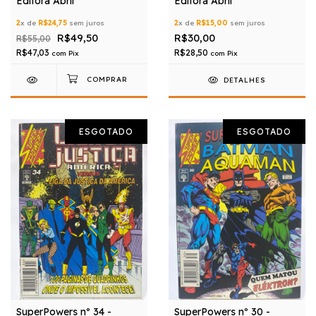
Editora Abril
Editora Abril
2
x de
R$24,75
sem juros
2
x de
R$15,00
sem juros
R$49,50
R$30,00
R$55,00
R$47,03
R$28,50
com
Pix
com
Pix
DETALHES
ESGOTADO
ESGOTADO
SuperPowers nº 34 -
SuperPowers nº 30 -