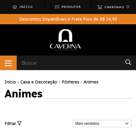
0
INÍCIO
PRODUTOS
CARRINHO
Descontos Imperdíveis e Frete Fixo de R$ 14,90
Início
-
Casa e Decoração
-
Pôsteres
-
Animes
Animes
Filtrar