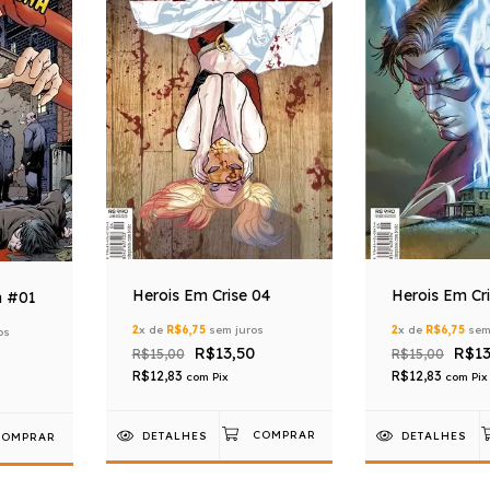
Herois Em Crise 04
Herois Em Cr
 #01
2
x de
R$6,75
sem juros
2
x de
R$6,75
sem
os
R$13,50
R$13
R$15,00
R$15,00
R$12,83
R$12,83
com
Pix
com
Pix
DETALHES
DETALHES