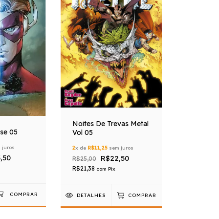
Noites De Trevas Metal
ise 05
Vol 05
 juros
2
x de
R$11,25
sem juros
,50
R$22,50
R$25,00
R$21,38
com
Pix
DETALHES
COMPRAR