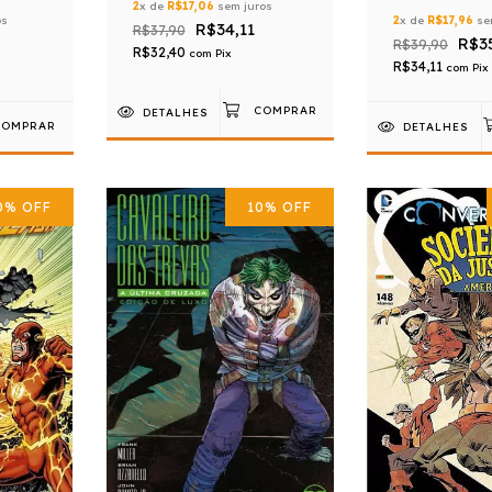
2
x de
R$17,06
sem juros
2
x de
R$17,96
se
os
R$34,11
R$37,90
R$3
R$39,90
R$32,40
com
Pix
R$34,11
com
Pix
DETALHES
DETALHES
0
%
OFF
10
%
OFF