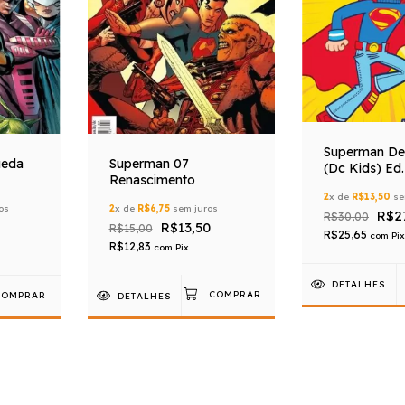
Superman De 
Superman 07
ueda
(Dc Kids) Ed.
Renascimento
2
x de
R$13,50
se
2
x de
R$6,75
sem juros
os
R$2
R$30,00
R$13,50
R$15,00
R$25,65
com
Pix
R$12,83
com
Pix
DETALHES
DETALHES