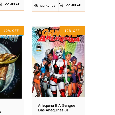
DETALHES
10
%
OFF
10
%
OFF
Arlequina E A Gangue
Das Arlequinas 01
o