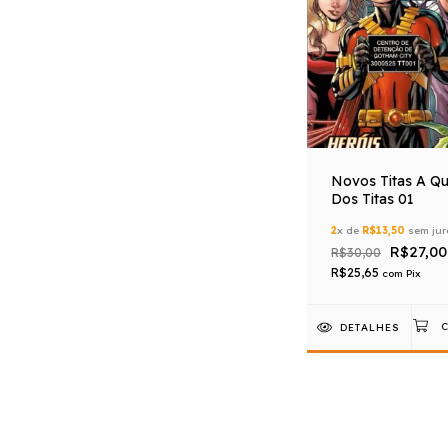
Novos Titas A Q
Dos Titas 01
2
x de
R$13,50
sem jur
R$27,00
R$30,00
R$25,65
com
Pix
DETALHES