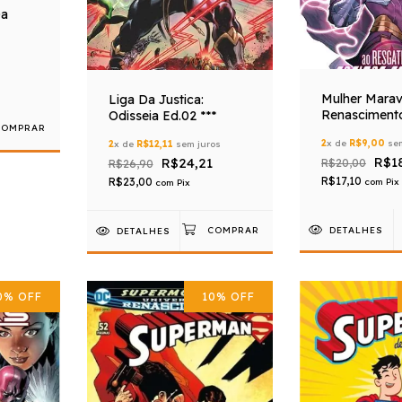
Da
Mulher Marav
Liga Da Justica:
Renasciment
Odisseia Ed.02 ***
2
x de
R$9,00
sem
2
x de
R$12,11
sem juros
R$1
R$24,21
R$20,00
R$26,90
R$17,10
R$23,00
com
Pix
com
Pix
DETALHES
DETALHES
0
%
OFF
10
%
OFF