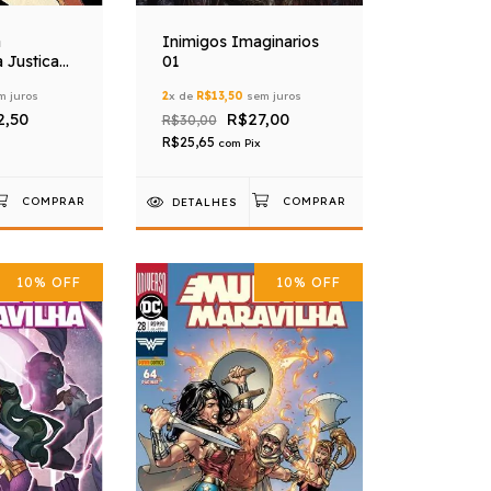
a
Inimigos Imaginarios
 Justica
01
01
 juros
2
x de
R$13,50
sem juros
2,50
R$27,00
R$30,00
R$25,65
com
Pix
DETALHES
10
%
OFF
10
%
OFF