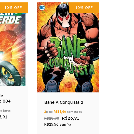
10
%
OFF
10
%
OFF
de
o 004
Bane A Conquista 2
m juros
2
x de
R$13,46
sem juros
5,91
R$26,91
R$29,90
R$25,56
com
Pix