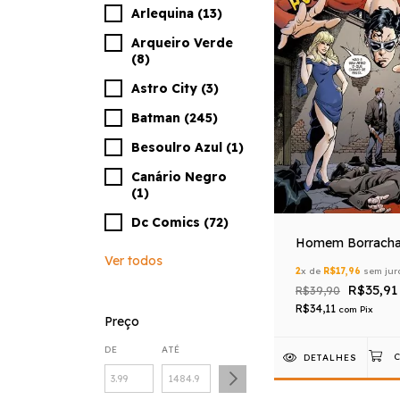
Arlequina (13)
Arqueiro Verde
(8)
Astro City (3)
Batman (245)
Besoulro Azul (1)
Canário Negro
(1)
Dc Comics (72)
Homem Borracha
Ver todos
2
x de
R$17,96
sem jur
R$35,91
R$39,90
R$34,11
com
Pix
Preço
DE
ATÉ
DETALHES