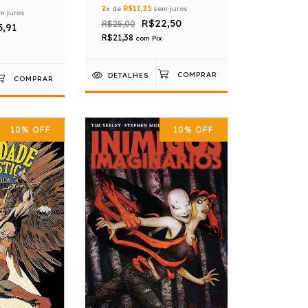
2
x de
R$11,25
sem juros
m juros
R$22,50
R$25,00
5,91
R$21,38
com
Pix
DETALHES
10
%
OFF
10
%
OFF