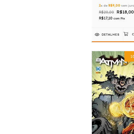
2
x de
R$9,00
sem jur
R$18,00
R$20,00
R$17,10
com
Pix
DETALHES
1