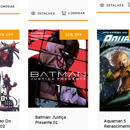
DETALHES
DETALHES
COMPRAR
0
%
OFF
10
%
OFF
Batman: Justiça
Aquaman 5
ao Do
Presente 01
Renasciment
 02