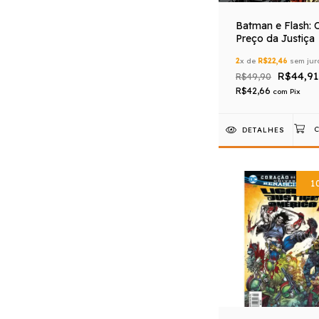
Batman e Flash: 
Preço da Justiça
2
x de
R$22,46
sem jur
R$44,91
R$49,90
R$42,66
com
Pix
DETALHES
1