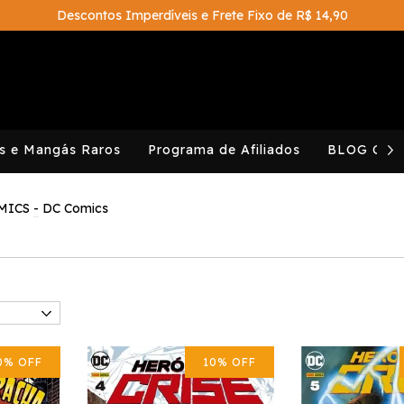
Descontos Imperdíveis e Frete Fixo de R$ 14,90
s e Mangás Raros
Programa de Afiliados
BLOG CAV
MICS
-
DC Comics
0
%
OFF
10
%
OFF