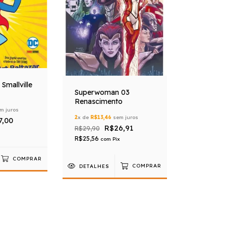
Smallville
Superwoman 03
Renascimento
m juros
2
x de
R$13,46
sem juros
7,00
R$26,91
R$29,90
R$25,56
com
Pix
COMPRAR
DETALHES
COMPRAR