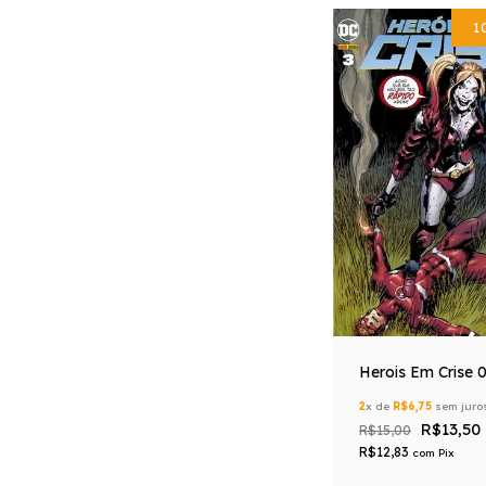
1
Herois Em Crise 
2
x de
R$6,75
sem juro
R$13,50
R$15,00
R$12,83
com
Pix