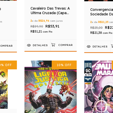
Cavaleiro Das Trevas: A
O
Convergenci
Ultima Cruzada (Capa
Sociedade Da
Dura)
Da America 
2
x de
R$26,96
sem juros
os
2
x de
R$11,25
sem
R$53,91
R$59,90
R$2
R$25,00
R$51,21
com
Pix
R$21,38
com
Pix
DETALHES
DETALHES
0
%
OFF
10
%
OFF