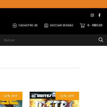
0
R$0,00
CADASTRE-SE
INICIAR SESSÃO
-
ERNA
Contato
10
%
OFF
10
%
OFF