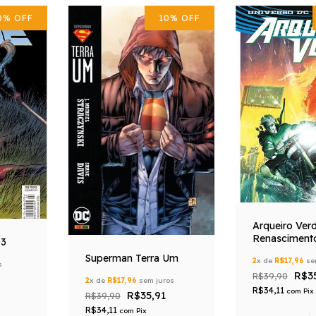
0
%
OFF
10
%
OFF
Arqueiro Ver
Renasciment
03
Superman Terra Um
2
x de
R$17,96
se
s
R$3
R$39,90
2
x de
R$17,96
sem juros
R$34,11
com
Pix
R$35,91
R$39,90
R$34,11
com
Pix