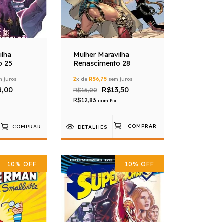
ilha
Mulher Maravilha
o 25
Renascimento 28
 juros
2
x de
R$6,75
sem juros
8,00
R$13,50
R$15,00
R$12,83
com
Pix
COMPRAR
DETALHES
10
%
OFF
10
%
OFF