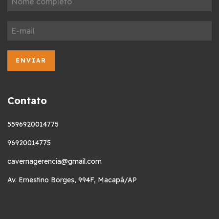
Contato
5596920014775
96920014775
cavernagerencia@gmail.com
Av. Ernestino Borges, 994F, Macapá/AP