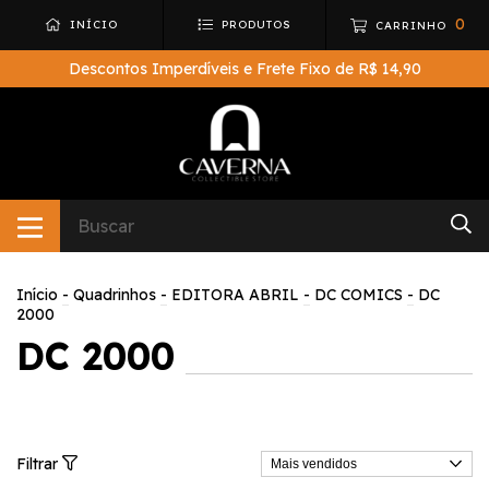
0
INÍCIO
PRODUTOS
CARRINHO
Descontos Imperdíveis e Frete Fixo de R$ 14,90
Início
-
Quadrinhos
-
EDITORA ABRIL
-
DC COMICS
-
DC
2000
DC 2000
Filtrar