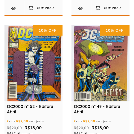
10
%
OFF
10
%
OFF
DC2000 nº 52 - Editora
DC2000 nº 49 - Editora
Abril
Abril
2
x de
R$9,00
sem juros
2
x de
R$9,00
sem juros
R$18,00
R$18,00
R$20,00
R$20,00
R$17,10
R$17,10