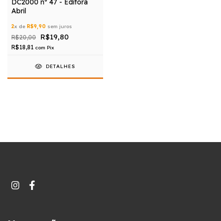
DC2000 nº 47 - Editora
Abril
2
x de
R$9,90
sem juros
R$19,80
R$20,00
R$18,81
com
Pix
DETALHES