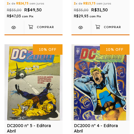
2
x de
R$24,75
sem juros
2
x de
R$15,75
sem juros
R$49,50
R$31,50
R$55,00
R$35,00
R$47,03
R$29,93
com
Pix
com
Pix
10
%
OFF
10
%
OFF
DC2000 nº 5 - Editora
DC2000 nº 4 - Editora
Abril
Abril