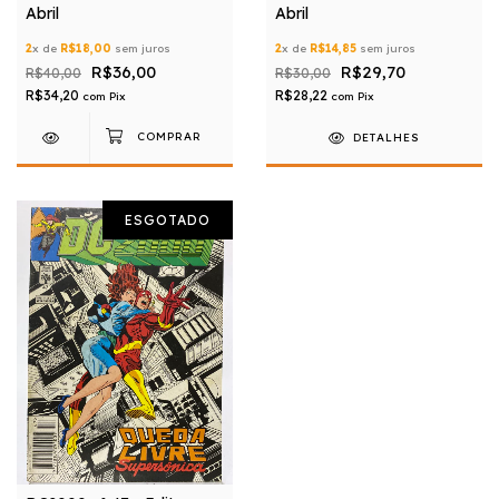
Abril
Abril
2
x de
R$18,00
sem juros
2
x de
R$14,85
sem juros
R$36,00
R$29,70
R$40,00
R$30,00
R$34,20
R$28,22
com
Pix
com
Pix
DETALHES
ESGOTADO