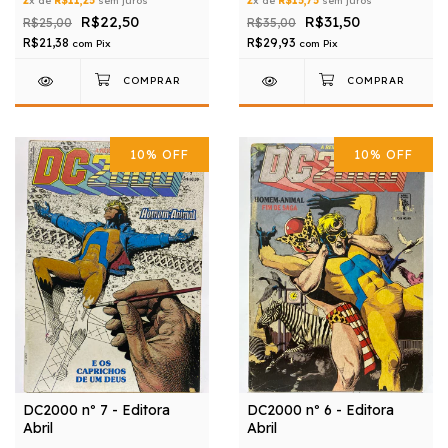
2
x de
R$11,25
sem juros
2
x de
R$15,75
sem juros
R$22,50
R$31,50
R$25,00
R$35,00
R$21,38
R$29,93
com
Pix
com
Pix
10
%
OFF
10
%
OFF
DC2000 nº 7 - Editora
DC2000 nº 6 - Editora
Abril
Abril