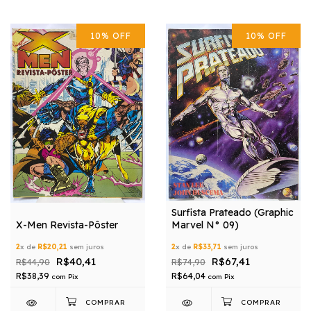
10
%
OFF
10
%
OFF
Surfista Prateado (Graphic
X-Men Revista-Pôster
Marvel N° 09)
2
x de
R$20,21
sem juros
2
x de
R$33,71
sem juros
R$40,41
R$67,41
R$44,90
R$74,90
R$38,39
R$64,04
com
Pix
com
Pix