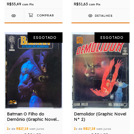
R$55,49
R$51,63
com
Pix
com
Pix
DETALHES
ESGOTADO
ESGOTADO
Batman O Filho do
Demolidor (Graphic Novel
Demônio (Graphic Novel
N° 2)
N° 7)
2
x de
R$27,18
sem juros
2
x de
R$17,28
sem juros