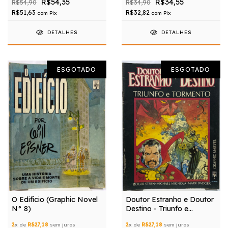
R$54,35
R$34,55
R$54,90
R$34,90
R$51,63
R$32,82
com
Pix
com
Pix
DETALHES
DETALHES
ESGOTADO
ESGOTADO
O Edifício (Graphic Novel
Doutor Estranho e Doutor
N° 8)
Destino - Triunfo e
Tormento (Graphic Marvel
2
x de
R$27,18
sem juros
2
x de
R$27,18
sem juros
N° 5)