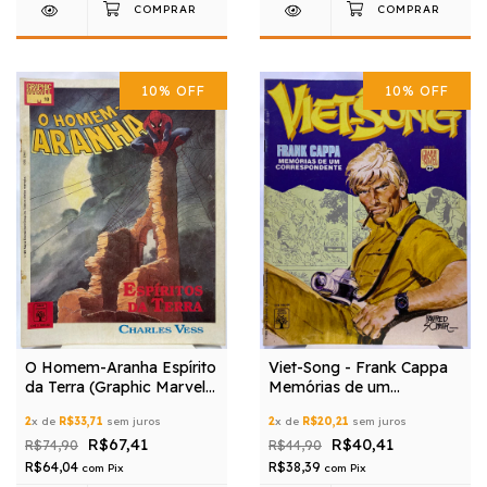
10
%
OFF
10
%
OFF
O Homem-Aranha Espírito
Viet-Song - Frank Cappa
da Terra (Graphic Marvel
Memórias de um
N° 10)
correspondente (Graphic
2
x de
R$33,71
sem juros
2
x de
R$20,21
sem juros
Novel N° 22)
R$67,41
R$40,41
R$74,90
R$44,90
R$64,04
R$38,39
com
Pix
com
Pix