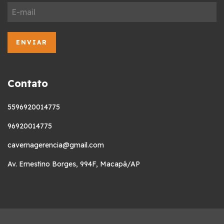
Contato
5596920014775
96920014775
cavernagerencia@gmail.com
Av. Ernestino Borges, 994F, Macapá/AP