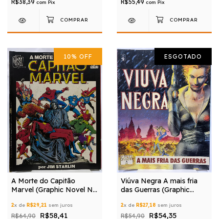
R$38,39
R$55,49
com
Pix
com
Pix
10
%
OFF
ESGOTADO
A Morte do Capitão
Viúva Negra A mais fria
Marvel (Graphic Novel N°
das Guerras (Graphic
3)
Marvel N° 07)
2
x de
R$29,21
sem juros
2
x de
R$27,18
sem juros
R$58,41
R$54,35
R$64,90
R$54,90