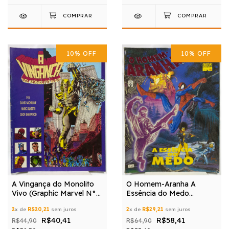
10
%
OFF
10
%
OFF
A Vingança do Monolito
O Homem-Aranha A
Vivo (Graphic Marvel N°
Essência do Medo
3)
(Graphic Marvel N° 16)
2
x de
R$20,21
sem juros
2
x de
R$29,21
sem juros
R$40,41
R$58,41
R$44,90
R$64,90