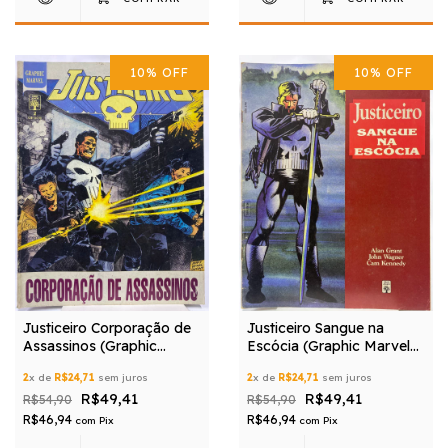
10
%
OFF
10
%
OFF
Justiceiro Corporação de
Justiceiro Sangue na
Assassinos (Graphic
Escócia (Graphic Marvel
Marvel N° 02)
N° 13)
2
x de
R$24,71
sem juros
2
x de
R$24,71
sem juros
R$49,41
R$49,41
R$54,90
R$54,90
R$46,94
R$46,94
com
Pix
com
Pix