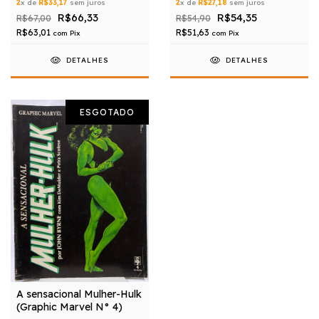
2
x de
R$33,17
sem juros
2
x de
R$27,18
sem juros
R$66,33
R$54,35
R$67,00
R$54,90
R$63,01
R$51,63
com
Pix
com
Pix
DETALHES
DETALHES
ESGOTADO
A sensacional Mulher-Hulk
(Graphic Marvel N° 4)