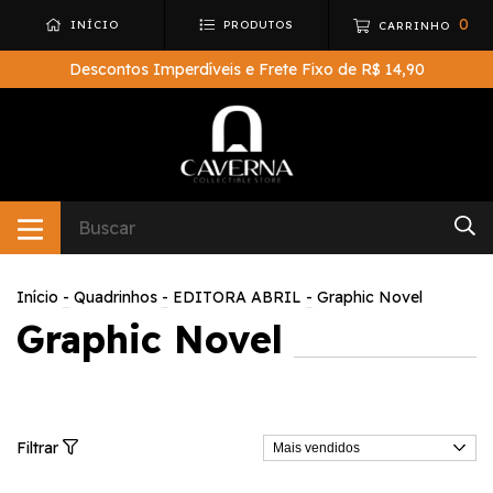
0
INÍCIO
PRODUTOS
CARRINHO
Descontos Imperdíveis e Frete Fixo de R$ 14,90
Início
-
Quadrinhos
-
EDITORA ABRIL
-
Graphic Novel
Graphic Novel
Filtrar