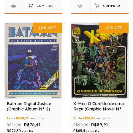
10
%
OFF
10
%
OFF
Batman Digital Justice
X-Men O Conflito de uma
(Graphic Album N° 2)
Raça (Graphic Novel N°
1)
2
x de
R$38,21
sem juros
2
x de
R$44,96
sem juros
R$76,41
R$89,91
R$84,90
R$99,90
R$72,59
R$85,41
com
Pix
com
Pix