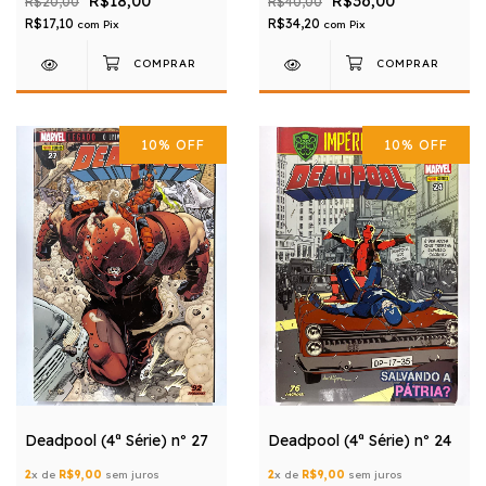
R$18,00
R$36,00
R$20,00
R$40,00
R$17,10
R$34,20
com
Pix
com
Pix
10
%
OFF
10
%
OFF
Deadpool (4ª Série) nº 27
Deadpool (4ª Série) nº 24
2
x de
R$9,00
sem juros
2
x de
R$9,00
sem juros