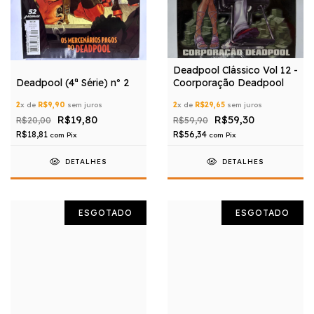
Deadpool Clássico Vol 12 -
Deadpool (4ª Série) nº 2
Coorporação Deadpool
2
x de
R$9,90
sem juros
2
x de
R$29,65
sem juros
R$19,80
R$59,30
R$20,00
R$59,90
R$18,81
R$56,34
com
Pix
com
Pix
DETALHES
DETALHES
ESGOTADO
ESGOTADO