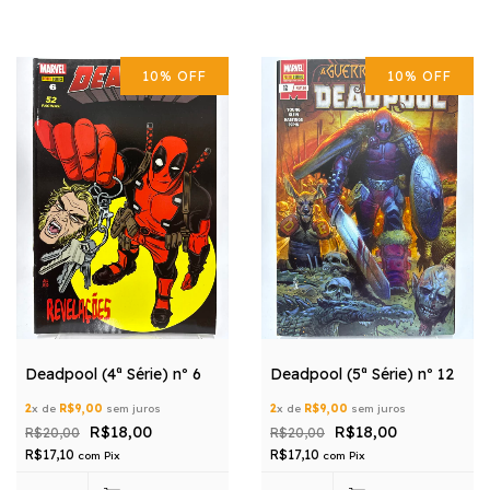
10
%
OFF
10
%
OFF
Deadpool (4ª Série) nº 6
Deadpool (5ª Série) nº 12
2
x de
R$9,00
sem juros
2
x de
R$9,00
sem juros
R$18,00
R$18,00
R$20,00
R$20,00
R$17,10
R$17,10
com
Pix
com
Pix