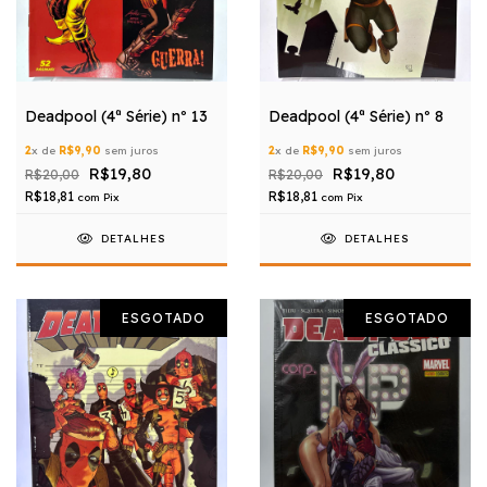
Deadpool (4ª Série) nº 13
Deadpool (4ª Série) nº 8
2
x de
R$9,90
sem juros
2
x de
R$9,90
sem juros
R$19,80
R$19,80
R$20,00
R$20,00
R$18,81
R$18,81
com
Pix
com
Pix
DETALHES
DETALHES
ESGOTADO
ESGOTADO