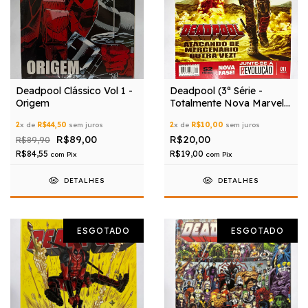
Deadpool Clássico Vol 1 -
Deadpool (3ª Série -
Origem
Totalmente Nova Marvel)
nº 11
2
x de
R$44,50
sem juros
2
x de
R$10,00
sem juros
R$89,00
R$20,00
R$89,90
R$84,55
R$19,00
com
Pix
com
Pix
DETALHES
DETALHES
ESGOTADO
ESGOTADO