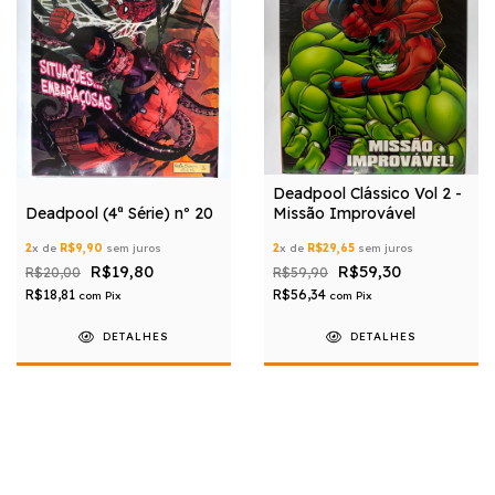
Deadpool Clássico Vol 2 -
Deadpool (4ª Série) nº 20
Missão Improvável
2
x de
R$9,90
sem juros
2
x de
R$29,65
sem juros
R$19,80
R$59,30
R$20,00
R$59,90
R$18,81
R$56,34
com
Pix
com
Pix
DETALHES
DETALHES