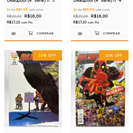
Deadpool (4ª Série) nº 5
Deadpool (4ª Série) nº 4
2
x de
R$9,00
sem juros
2
x de
R$9,00
sem juros
R$18,00
R$18,00
R$20,00
R$20,00
R$17,10
R$17,10
com
Pix
com
Pix
10
%
OFF
10
%
OFF