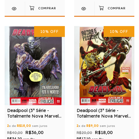
10
%
OFF
10
%
OFF
Deadpool (3ª Série -
Deadpool (3ª Série -
Totalmente Nova Marvel)
Totalmente Nova Marvel)
nº 13
nº 12
2
x de
R$18,00
sem juros
2
x de
R$9,00
sem juros
R$36,00
R$18,00
R$40,00
R$20,00
R$34,20
R$17,10