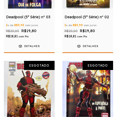
Deadpool (5ª Série) nº 03
Deadpool (5ª Série) nº 02
2
x de
R$9,90
sem juros
2
x de
R$9,90
sem juros
R$19,80
R$19,80
R$20,00
R$20,00
R$18,81
R$18,81
com
Pix
com
Pix
DETALHES
DETALHES
ESGOTADO
ESGOTADO