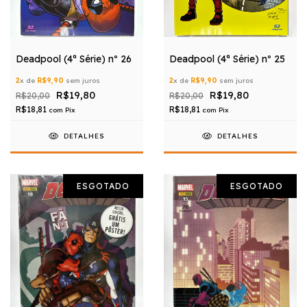
Deadpool (4ª Série) nº 26
Deadpool (4ª Série) nº 25
2
x de
R$9,90
sem juros
2
x de
R$9,90
sem juros
R$19,80
R$19,80
R$20,00
R$20,00
R$18,81
R$18,81
com
Pix
com
Pix
DETALHES
DETALHES
ESGOTADO
ESGOTADO