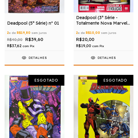
Deadpool (3ª Série -
Deadpool (5ª Série) nº 01
Totalmente Nova Marvel)
nº 08
2
x de
R$19,80
sem juros
2
x de
R$10,00
sem juros
R$39,60
R$20,00
R$40,00
R$37,62
R$19,00
com
Pix
com
Pix
DETALHES
DETALHES
ESGOTADO
ESGOTADO