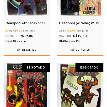
Deadpool (4ª Série) nº 19
Deadpool (4ª Série) nº 15
2
x de
R$9,90
sem juros
2
x de
R$9,90
sem juros
R$19,80
R$19,80
R$20,00
R$20,00
R$18,81
R$18,81
com
Pix
com
Pix
DETALHES
DETALHES
ESGOTADO
ESGOTADO