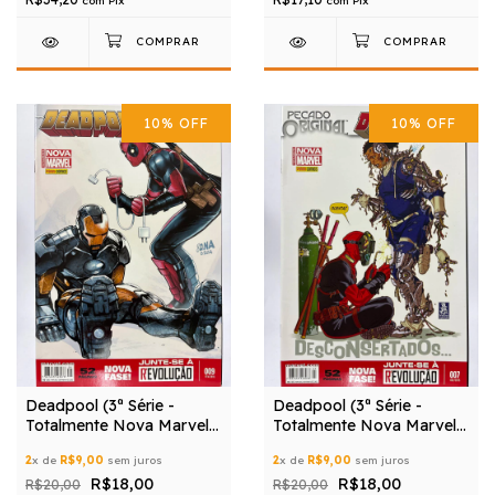
com
Pix
com
Pix
10
%
OFF
10
%
OFF
Deadpool (3ª Série -
Deadpool (3ª Série -
Totalmente Nova Marvel)
Totalmente Nova Marvel)
nº 09
nº 07
2
x de
R$9,00
sem juros
2
x de
R$9,00
sem juros
R$18,00
R$18,00
R$20,00
R$20,00