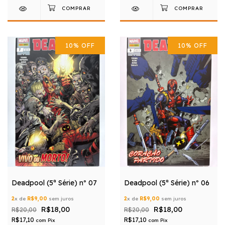
10
%
OFF
10
%
OFF
Deadpool (5ª Série) nº 07
Deadpool (5ª Série) nº 06
2
x de
R$9,00
sem juros
2
x de
R$9,00
sem juros
R$18,00
R$18,00
R$20,00
R$20,00
R$17,10
R$17,10
com
Pix
com
Pix