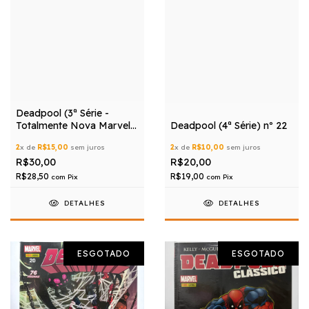
Deadpool (3ª Série -
Totalmente Nova Marvel)
Deadpool (4ª Série) nº 22
nº 01
2
x de
R$15,00
sem juros
2
x de
R$10,00
sem juros
R$30,00
R$20,00
R$28,50
R$19,00
com
Pix
com
Pix
DETALHES
DETALHES
ESGOTADO
ESGOTADO