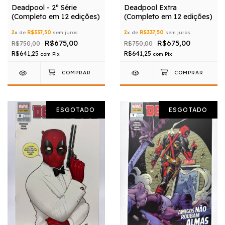
Deadpool - 2ª Série
Deadpool Extra
(Completo em 12 edições)
(Completo em 12 edições)
2
x de
R$337,50
sem juros
2
x de
R$337,50
sem juros
R$675,00
R$675,00
R$750,00
R$750,00
R$641,25
R$641,25
com
Pix
com
Pix
ESGOTADO
ESGOTADO