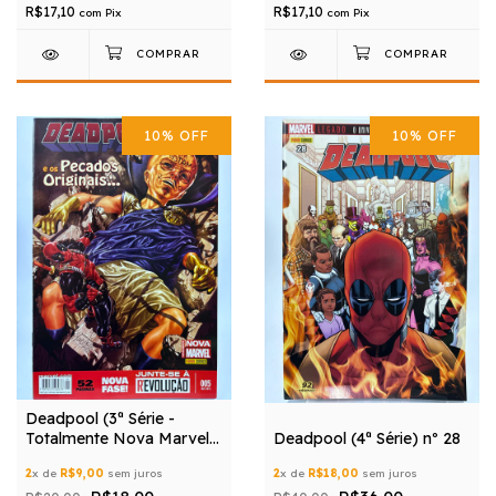
R$17,10
R$17,10
com
Pix
com
Pix
10
%
OFF
10
%
OFF
Deadpool (3ª Série -
Totalmente Nova Marvel)
Deadpool (4ª Série) nº 28
nº 05
2
x de
R$9,00
sem juros
2
x de
R$18,00
sem juros