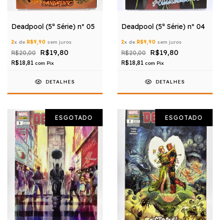
Deadpool (5ª Série) nº 05
Deadpool (5ª Série) nº 04
2
x de
R$9,90
sem juros
2
x de
R$9,90
sem juros
R$19,80
R$19,80
R$20,00
R$20,00
R$18,81
R$18,81
com
Pix
com
Pix
DETALHES
DETALHES
ESGOTADO
ESGOTADO