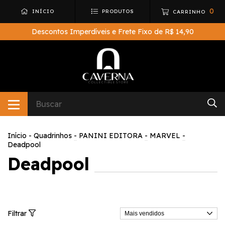
0
INÍCIO
PRODUTOS
CARRINHO
Descontos Imperdíveis e Frete Fixo de R$ 14,90
Início
-
Quadrinhos
-
PANINI EDITORA
-
MARVEL
-
Deadpool
Deadpool
Filtrar