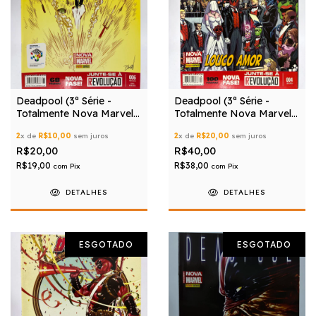
Deadpool (3ª Série -
Deadpool (3ª Série -
Totalmente Nova Marvel)
Totalmente Nova Marvel)
nº 06
nº 04
2
x de
R$10,00
sem juros
2
x de
R$20,00
sem juros
R$20,00
R$40,00
R$19,00
R$38,00
com
Pix
com
Pix
DETALHES
DETALHES
ESGOTADO
ESGOTADO