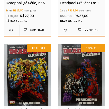
Deadpool (4ª Série) nº 3
Deadpool (4ª Série) nº 1
2
x de
R$13,50
sem juros
2
x de
R$13,50
sem juros
R$27,00
R$27,00
R$30,00
R$30,00
R$25,65
R$25,65
com
Pix
com
Pix
10
%
OFF
10
%
OFF