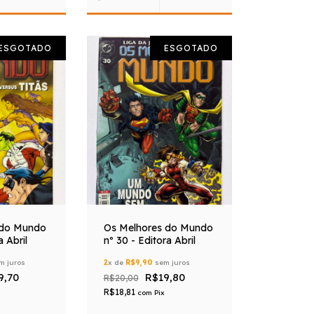
ESGOTADO
ESGOTADO
 do Mundo
Os Melhores do Mundo
a Abril
nº 30 - Editora Abril
m juros
2
x de
R$9,90
sem juros
9,70
R$19,80
R$20,00
R$18,81
com
Pix