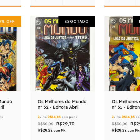
0
%
OFF
ESGOTADO
Mundo
Os Melhores do Mundo
Os Melhores
ril
nº 32 - Editora Abril
nº 31 - Editor
os
2
x de
R$14,85
sem juros
2
x de
R$14,85
se
R$29,70
R$2
R$30,00
R$30,00
R$28,22
R$28,22
com
Pix
com
Pix