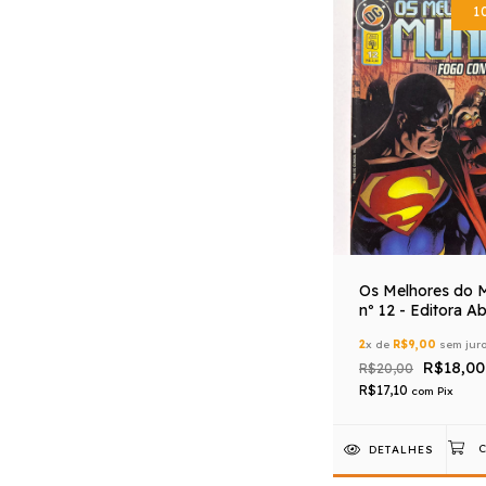
1
Os Melhores do 
nº 12 - Editora Abr
2
x de
R$9,00
sem jur
R$18,00
R$20,00
R$17,10
com
Pix
DETALHES