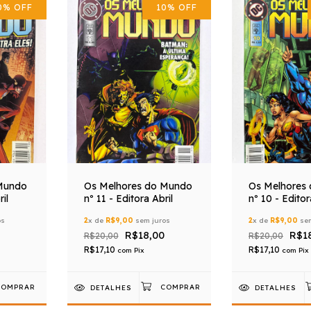
0
%
OFF
10
%
OFF
Mundo
Os Melhores do Mundo
Os Melhores
il
nº 11 - Editora Abril
nº 10 - Editor
os
2
x de
R$9,00
sem juros
2
x de
R$9,00
sem
R$18,00
R$1
R$20,00
R$20,00
R$17,10
R$17,10
com
Pix
com
Pix
DETALHES
DETALHES