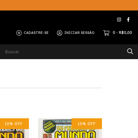
0
R$0,00
CADASTRE-SE
INICIAR SESSÃO
-
ERNA
Contato
10
%
OFF
10
%
OFF