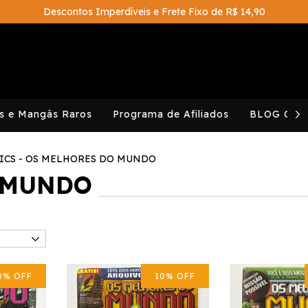
Descontos Imperdíveis e Frete Fixo de R$ 14,90
s e Mangás Raros
Programa de Afiliados
BLOG CAV
ICS
-
OS MELHORES DO MUNDO
 MUNDO
0
%
OFF
10
%
OFF