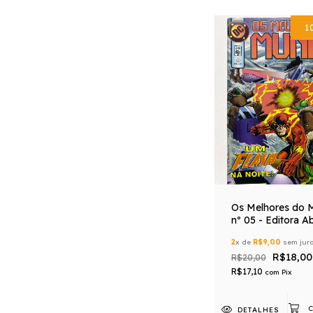
1
Os Melhores do 
nº 05 - Editora Ab
2
x de
R$9,00
sem jur
R$18,00
R$20,00
R$17,10
com
Pix
DETALHES