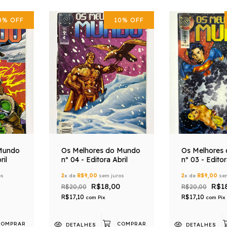
0
%
OFF
10
%
OFF
Mundo
Os Melhores do Mundo
Os Melhores
ril
nº 04 - Editora Abril
nº 03 - Editor
os
2
x de
R$9,00
sem juros
2
x de
R$9,00
sem
R$18,00
R$1
R$20,00
R$20,00
R$17,10
R$17,10
com
Pix
com
Pix
DETALHES
DETALHES