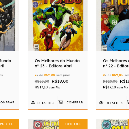
Mundo
Os Melhores do Mundo
Os Melhores
ril
nº 23 - Editora Abril
nº 22 - Editor
os
2
x de
R$9,00
sem juros
2
x de
R$9,00
sem
R$18,00
R$1
R$20,00
R$20,00
R$17,10
R$17,10
com
Pix
com
Pix
DETALHES
DETALHES
0
%
OFF
10
%
OFF