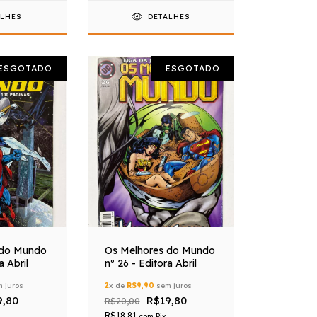
ALHES
DETALHES
ESGOTADO
ESGOTADO
 do Mundo
Os Melhores do Mundo
a Abril
nº 26 - Editora Abril
 juros
2
x de
R$9,90
sem juros
9,80
R$19,80
R$20,00
R$18,81
com
Pix