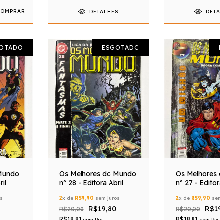
DETALHES
DET
OTADO
ESGOTADO
Mundo
Os Melhores do Mundo
Os Melhores
ril
nº 28 - Editora Abril
nº 27 - Editor
os
2
x de
R$9,90
sem juros
2
x de
R$9,90
sem
R$19,80
R$1
R$20,00
R$20,00
R$18,81
R$18,81
com
Pix
com
Pix