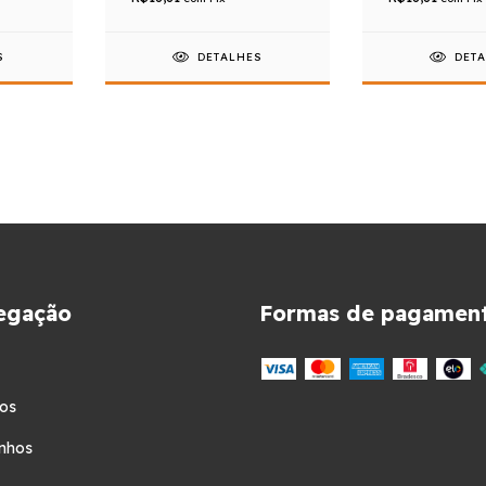
S
DETALHES
DET
egação
Formas de pagamen
os
nhos