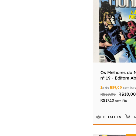
Os Melhores do 
nº 19 - Editora Abr
2
x de
R$9,00
sem jur
R$18,00
R$20,00
R$17,10
com
Pix
DETALHES