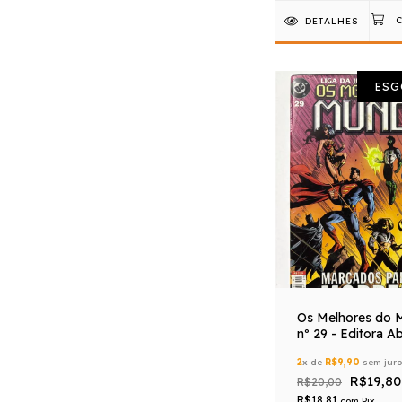
DETALHES
ESG
Os Melhores do 
nº 29 - Editora Ab
2
x de
R$9,90
sem jur
R$19,80
R$20,00
R$18,81
com
Pix