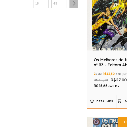
Os Melhores do 
nº 33 - Editora Ab
2
x de
R$13,50
sem jur
R$27,00
R$30,00
R$25,65
com
Pix
DETALHES
1