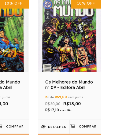
10
%
OFF
10
%
OFF
 do Mundo
Os Melhores do Mundo
a Abril
nº 09 - Editora Abril
 juros
2
x de
R$9,00
sem juros
8,00
R$18,00
R$20,00
R$17,10
com
Pix
DETALHES