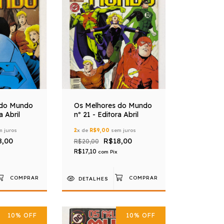
 do Mundo
Os Melhores do Mundo
a Abril
nº 21 - Editora Abril
 juros
2
x de
R$9,00
sem juros
8,00
R$18,00
R$20,00
R$17,10
com
Pix
DETALHES
10
%
OFF
10
%
OFF