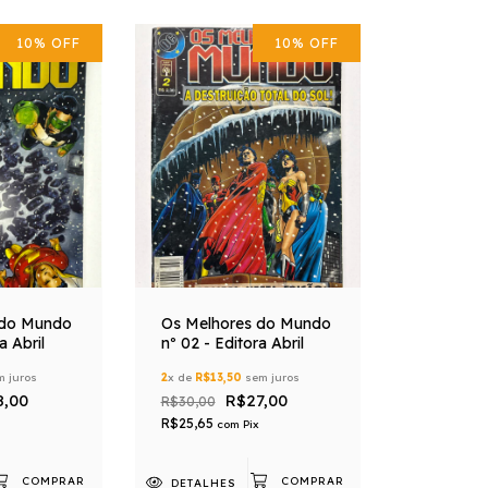
10
%
OFF
10
%
OFF
 do Mundo
Os Melhores do Mundo
a Abril
nº 02 - Editora Abril
 juros
2
x de
R$13,50
sem juros
8,00
R$27,00
R$30,00
R$25,65
com
Pix
DETALHES