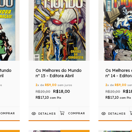
Mundo
Os Melhores do Mundo
Os Melhores
il
nº 15 - Editora Abril
nº 14 - Editor
os
2
x de
R$9,00
sem juros
2
x de
R$9,00
sem
R$18,00
R$1
R$20,00
R$20,00
R$17,10
R$17,10
com
Pix
com
Pix
DETALHES
DETALHES