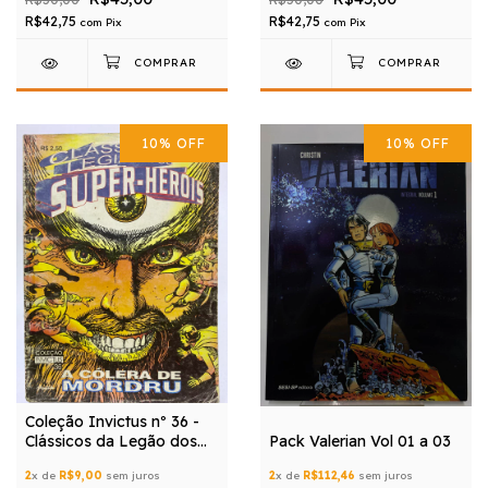
R$42,75
R$42,75
com
Pix
com
Pix
10
%
OFF
10
%
OFF
Coleção Invictus nº 36 -
Clássicos da Legão dos
Pack Valerian Vol 01 a 03
Super-heróis - Editora
2
x de
R$9,00
sem juros
2
x de
R$112,46
sem juros
Sampa