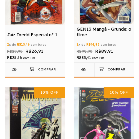
GEN13 Mangá - Grunde: o
Juiz Dredd Especial n° 1
filme
2
x de
R$13,46
sem juros
2
x de
R$44,96
sem juros
R$26,91
R$89,91
R$29,90
R$99,90
R$25,56
R$85,41
com
Pix
com
Pix
10
%
OFF
10
%
OFF