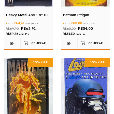
Heavy Metal Ano 1 n° 01
Batman Etrigan
2
x de
R$31,46
sem juros
2
x de
R$27,00
sem juros
R$62,91
R$54,00
R$69,90
R$60,00
R$59,76
R$51,30
com
Pix
com
Pix
10
%
OFF
10
%
OFF