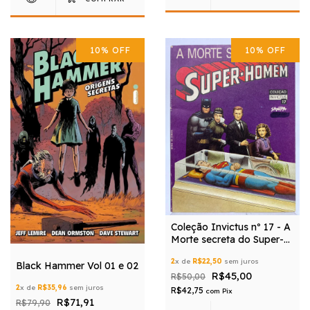
10
%
OFF
10
%
OFF
Coleção Invictus nº 17 - A
Morte secreta do Super-
homem - Editora Sampa
2
x de
R$22,50
sem juros
Black Hammer Vol 01 e 02
R$45,00
R$50,00
2
x de
R$35,96
sem juros
R$42,75
com
Pix
R$71,91
R$79,90