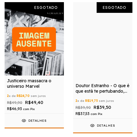
ESGOTADO
ESGOTADO
Justiceiro massacra o
Doutor Estranho - O que é
universo Marvel
que está te pertubando,
2
x de
R$24,70
sem juros
Stephen?
2
x de
R$19,75
sem juros
R$49,40
R$49,90
R$39,50
R$39,90
R$46,93
com
Pix
R$37,53
com
Pix
DETALHES
DETALHES