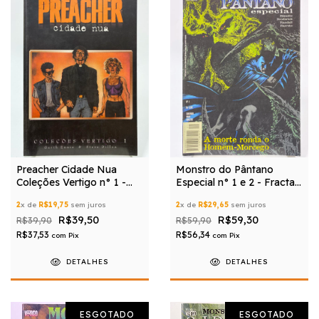
Preacher Cidade Nua
Monstro do Pântano
Coleções Vertigo n° 1 -
Especial n° 1 e 2 - Fractal
Tudo em Quadrinhos
Edições
2
x de
R$19,75
sem juros
2
x de
R$29,65
sem juros
Editora
R$39,50
R$59,30
R$39,90
R$59,90
R$37,53
R$56,34
com
Pix
com
Pix
DETALHES
DETALHES
ESGOTADO
ESGOTADO