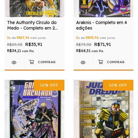
The Authority Círculo do
Araknis - Completo em 4
Medo - Completo em 2
edições
edições
2
x de
R$17,96
sem juros
2
x de
R$35,96
sem juros
R$35,91
R$71,91
R$39,90
R$79,90
R$34,11
R$68,31
com
Pix
com
Pix
10
%
OFF
10
%
OFF