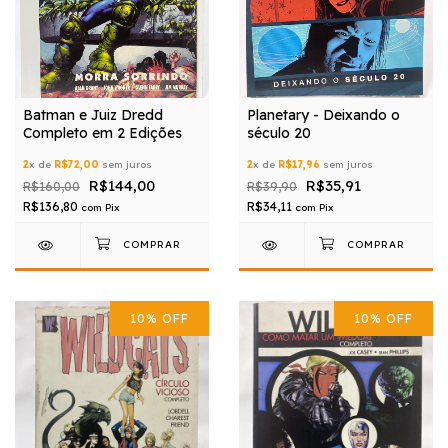
Batman e Juiz Dredd
Planetary - Deixando o
Completo em 2 Edições
século 20
2
x de
R$72,00
sem juros
2
x de
R$17,96
sem juros
R$144,00
R$35,91
R$160,00
R$39,90
R$136,80
R$34,11
com
Pix
com
Pix
10
%
OFF
10
%
OFF