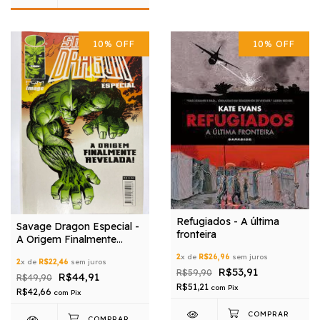
10
%
OFF
10
%
OFF
Refugiados - A última
Savage Dragon Especial -
fronteira
A Origem Finalmente
Revelada (Editora HQM)
2
x de
R$26,96
sem juros
2
x de
R$22,46
sem juros
R$53,91
R$59,90
R$44,91
R$49,90
R$51,21
com
Pix
R$42,66
com
Pix