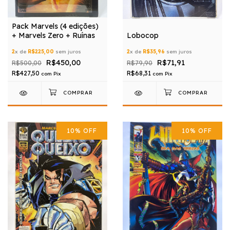
Pack Marvels (4 edições)
+ Marvels Zero + Ruínas
Lobocop
2
x de
R$225,00
sem juros
2
x de
R$35,96
sem juros
R$450,00
R$71,91
R$500,00
R$79,90
R$427,50
R$68,31
com
Pix
com
Pix
10
%
OFF
10
%
OFF