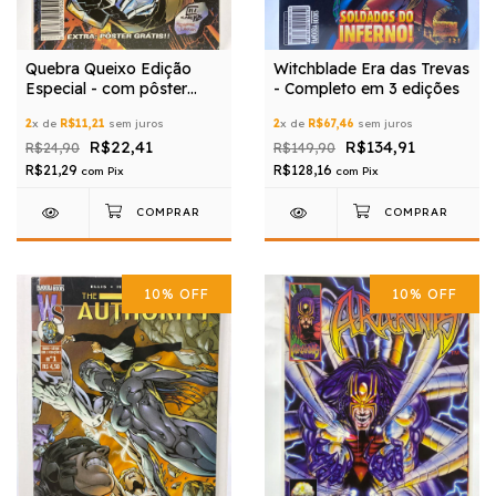
Quebra Queixo Edição
Witchblade Era das Trevas
Especial - com pôster
- Completo em 3 edições
grátis
2
x de
R$11,21
sem juros
2
x de
R$67,46
sem juros
R$22,41
R$134,91
R$24,90
R$149,90
R$21,29
R$128,16
com
Pix
com
Pix
10
%
OFF
10
%
OFF