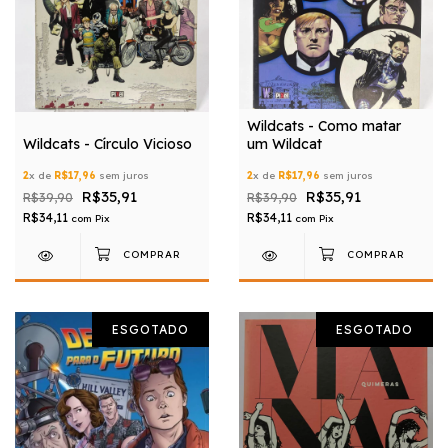
Wildcats - Como matar
Wildcats - Círculo Vicioso
um Wildcat
2
x de
R$17,96
sem juros
2
x de
R$17,96
sem juros
R$35,91
R$35,91
R$39,90
R$39,90
R$34,11
R$34,11
com
Pix
com
Pix
ESGOTADO
ESGOTADO