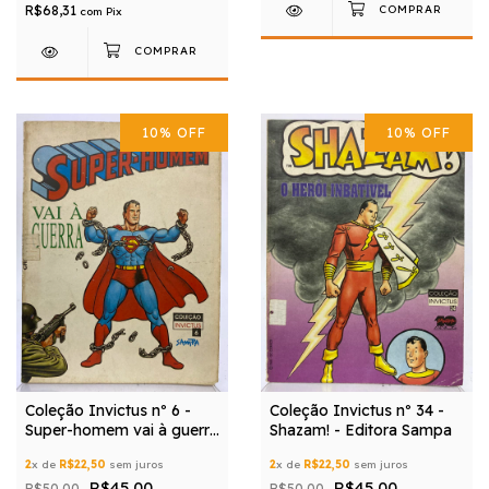
R$68,31
com
Pix
10
%
OFF
10
%
OFF
Coleção Invictus nº 6 -
Coleção Invictus nº 34 -
Super-homem vai à guerra
Shazam! - Editora Sampa
- Editora Sampa
2
x de
R$22,50
sem juros
2
x de
R$22,50
sem juros
R$45,00
R$45,00
R$50,00
R$50,00