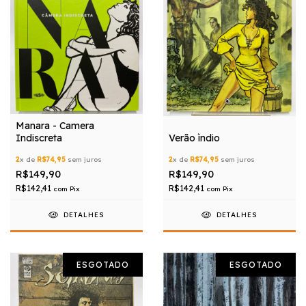
Manara - Camera
Indiscreta
Verão ìndio
2
x de
R$74,95
sem juros
2
x de
R$74,95
sem juros
R$149,90
R$149,90
R$142,41
R$142,41
com
Pix
com
Pix
DETALHES
DETALHES
ESGOTADO
ESGOTADO