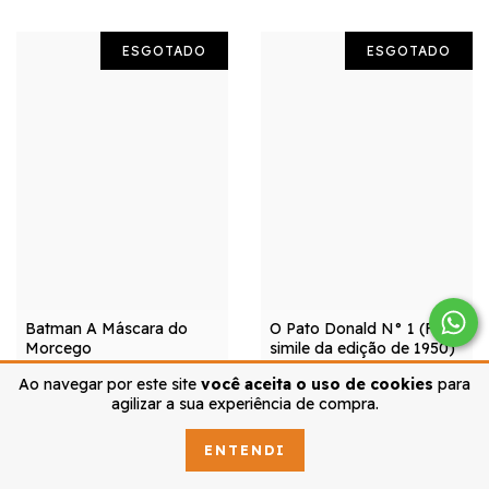
ESGOTADO
ESGOTADO
Batman A Máscara do
O Pato Donald N° 1 (Fac-
Morcego
simile da edição de 1950)
Ao navegar por este site
você aceita o uso de cookies
para
2
x de
R$19,75
sem juros
2
x de
R$29,65
sem juros
agilizar a sua experiência de compra.
R$39,50
R$59,30
R$39,90
R$59,90
R$37,53
R$56,34
com
Pix
com
Pix
ENTENDI
DETALHES
DETALHES