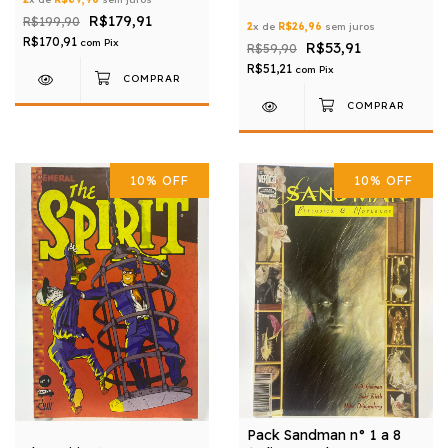
R$179,91
R$199,90
2
x de
R$26,96
sem juros
R$170,91
com
Pix
R$53,91
R$59,90
R$51,21
com
Pix
10
%
OFF
10
%
OFF
Pack Sandman n° 1 a 8