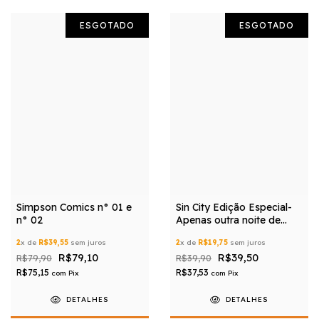
ESGOTADO
ESGOTADO
Simpson Comics n° 01 e
Sin City Edição Especial-
n° 02
Apenas outra noite de
sábado
2
x de
R$39,55
sem juros
2
x de
R$19,75
sem juros
R$79,10
R$39,50
R$79,90
R$39,90
R$75,15
R$37,53
com
Pix
com
Pix
DETALHES
DETALHES