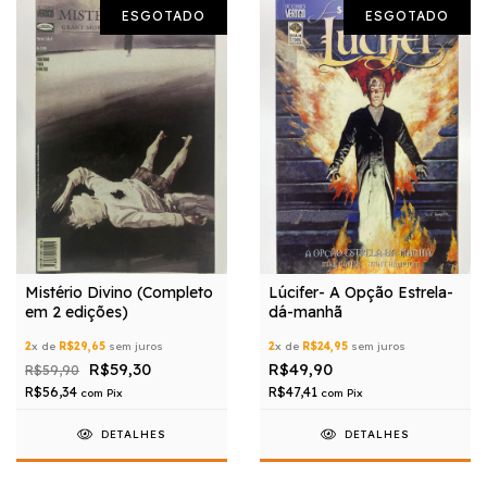
ESGOTADO
ESGOTADO
Mistério Divino (Completo
Lúcifer- A Opção Estrela-
em 2 edições)
dá-manhã
2
x de
R$29,65
sem juros
2
x de
R$24,95
sem juros
R$59,30
R$49,90
R$59,90
R$56,34
R$47,41
com
Pix
com
Pix
DETALHES
DETALHES