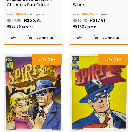
01 - Amazônia Celular
Sabre
2
x de
R$13,46
sem juros
2
x de
R$8,96
sem juros
R$26,91
R$17,91
R$29,90
R$19,90
R$25,56
R$17,01
com
Pix
com
Pix
10
%
OFF
10
%
OFF