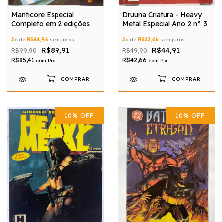
Manticore Especial
Druuna Criatura - Heavy
Completo em 2 edições
Metal Especial Ano 2 n° 3
2
x de
R$44,96
sem juros
2
x de
R$22,46
sem juros
R$89,91
R$44,91
R$99,90
R$49,90
R$85,41
R$42,66
com
Pix
com
Pix
10
%
OFF
10
%
OFF