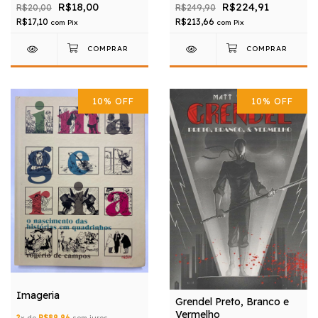
R$18,00
R$224,91
R$20,00
R$249,90
R$17,10
R$213,66
com
Pix
com
Pix
10
%
OFF
10
%
OFF
Imageria
Grendel Preto, Branco e
Vermelho
2
x de
R$89,96
sem juros