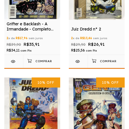
Grifter e Backlash - A
Irmandade - Completo
Juiz Dredd n° 2
em 2 edições
2
x de
R$17,96
sem juros
2
x de
R$13,46
sem juros
R$35,91
R$26,91
R$39,90
R$29,90
R$34,11
R$25,56
com
Pix
com
Pix
10
%
OFF
10
%
OFF