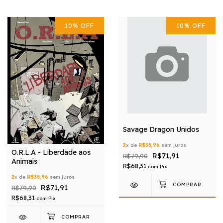
10
%
OFF
10
%
OFF
Savage Dragon Unidos
2
x de
R$35,96
sem juros
O.R.L.A - Liberdade aos
R$71,91
R$79,90
Animais
R$68,31
com
Pix
2
x de
R$35,96
sem juros
R$71,91
R$79,90
R$68,31
com
Pix