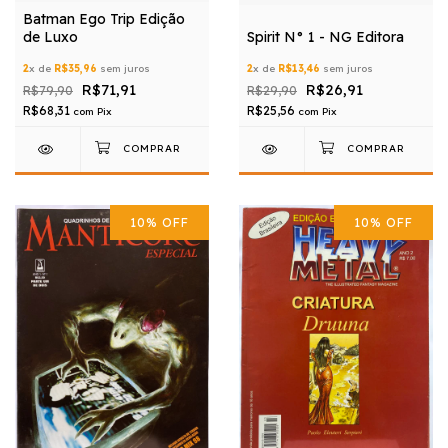
Batman Ego Trip Edição
de Luxo
Spirit N° 1 - NG Editora
2
x de
R$35,96
sem juros
2
x de
R$13,46
sem juros
R$71,91
R$26,91
R$79,90
R$29,90
R$68,31
R$25,56
com
Pix
com
Pix
10
%
OFF
10
%
OFF