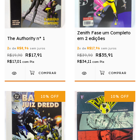
Zenith Fase um Completo
The Authority n° 1
em 2 edições
2
x de
R$8,96
sem juros
2
x de
R$17,96
sem juros
R$17,91
R$35,91
R$19,90
R$39,90
R$17,01
R$34,11
com
Pix
com
Pix
10
%
OFF
10
%
OFF