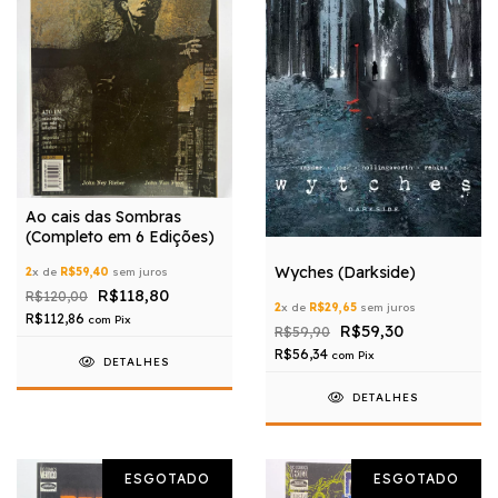
Ao cais das Sombras
(Completo em 6 Edições)
Wyches (Darkside)
2
x de
R$59,40
sem juros
R$118,80
R$120,00
2
x de
R$29,65
sem juros
R$112,86
com
Pix
R$59,30
R$59,90
R$56,34
com
Pix
DETALHES
DETALHES
ESGOTADO
ESGOTADO