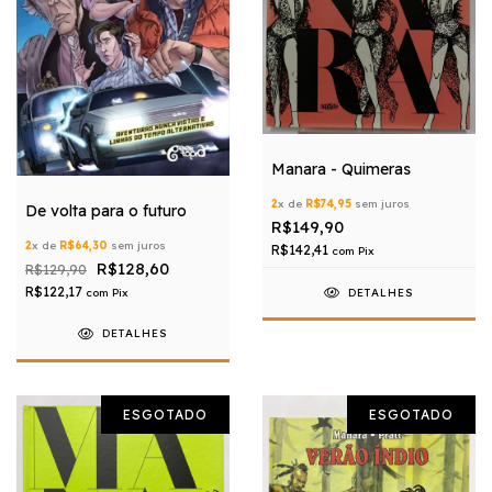
Manara - Quimeras
2
x de
R$74,95
sem juros
De volta para o futuro
R$149,90
2
x de
R$64,30
sem juros
R$142,41
com
Pix
R$128,60
R$129,90
R$122,17
com
Pix
DETALHES
DETALHES
ESGOTADO
ESGOTADO