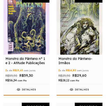
Monstro do Pântano n° 1
Monstro do Pântano-
e 2 - Atitude Publicações
Irmãos
2
x de
R$29,65
sem juros
2
x de
R$14,80
sem juros
R$59,30
R$29,60
R$59,90
R$29,90
R$56,34
R$28,12
com
Pix
com
Pix
DETALHES
DETALHES