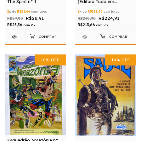
The Spirit n° 1
(Editora Tudo em
Quadrinhos + Brainstore)
2
x de
R$13,46
sem juros
2
x de
R$112,46
sem juros
R$26,91
R$224,91
R$29,90
R$249,90
R$25,56
R$213,66
com
Pix
com
Pix
10
%
OFF
10
%
OFF
Esquadrão Amazônia n°