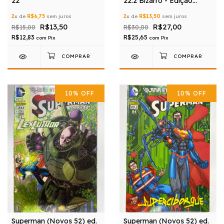
22
22.2 Bizarro - Edição
Especial Capa Metalizada
2
x de
R$6,75
sem juros
2
x de
R$13,50
sem juros
R$13,50
R$27,00
R$15,00
R$30,00
R$12,83
R$25,65
com
Pix
com
Pix
10
%
OFF
10
%
OFF
Superman (Novos 52) ed.
Superman (Novos 52) ed.