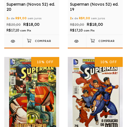
Superman (Novos 52) ed.
Superman (Novos 52) ed.
20
19
2
x de
R$9,00
sem juros
2
x de
R$9,00
sem juros
R$18,00
R$18,00
R$20,00
R$20,00
R$17,10
R$17,10
com
Pix
com
Pix
10
%
OFF
10
%
OFF