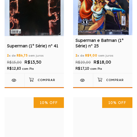
Superman e Batman (1ª
Superman (1ª Série) nº 41
Série) nº 25
2
x de
R$6,75
sem juros
2
x de
R$9,00
sem juros
R$13,50
R$18,00
R$15,00
R$20,00
R$12,83
R$17,10
com
Pix
com
Pix
10
%
OFF
10
%
OFF