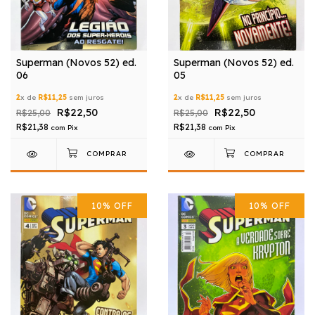
Superman (Novos 52) ed.
Superman (Novos 52) ed.
06
05
2
x de
R$11,25
sem juros
2
x de
R$11,25
sem juros
R$22,50
R$22,50
R$25,00
R$25,00
R$21,38
R$21,38
com
Pix
com
Pix
10
%
OFF
10
%
OFF