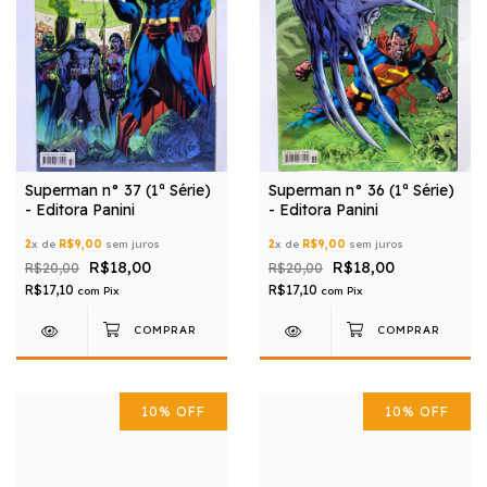
Superman n° 37 (1ª Série)
Superman n° 36 (1ª Série)
- Editora Panini
- Editora Panini
2
x de
R$9,00
sem juros
2
x de
R$9,00
sem juros
R$18,00
R$18,00
R$20,00
R$20,00
R$17,10
R$17,10
com
Pix
com
Pix
10
%
OFF
10
%
OFF