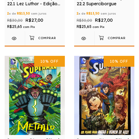
22.1 Lez Luthor - Edição
22.2 Superciborgue
Especial Capa Metalizada
2
x de
R$13,50
sem juros
2
x de
R$13,50
sem juros
R$27,00
R$27,00
R$30,00
R$30,00
R$25,65
R$25,65
com
Pix
com
Pix
10
%
OFF
10
%
OFF