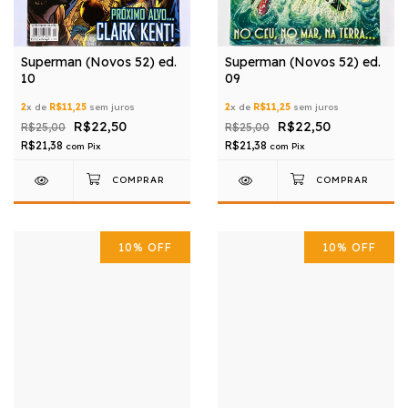
Superman (Novos 52) ed.
Superman (Novos 52) ed.
10
09
2
x de
R$11,25
sem juros
2
x de
R$11,25
sem juros
R$22,50
R$22,50
R$25,00
R$25,00
R$21,38
R$21,38
com
Pix
com
Pix
10
%
OFF
10
%
OFF