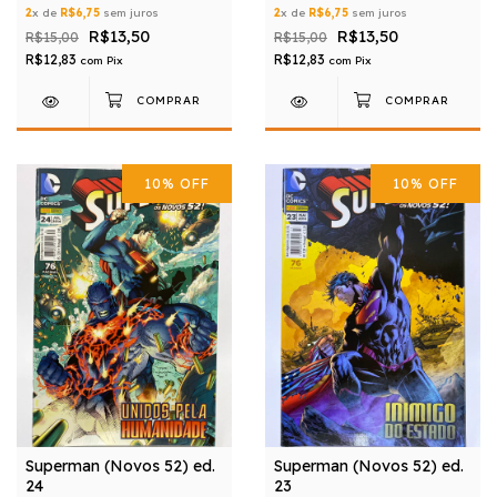
2
x de
R$6,75
sem juros
2
x de
R$6,75
sem juros
R$13,50
R$13,50
R$15,00
R$15,00
R$12,83
R$12,83
com
Pix
com
Pix
10
%
OFF
10
%
OFF
Superman (Novos 52) ed.
Superman (Novos 52) ed.
24
23