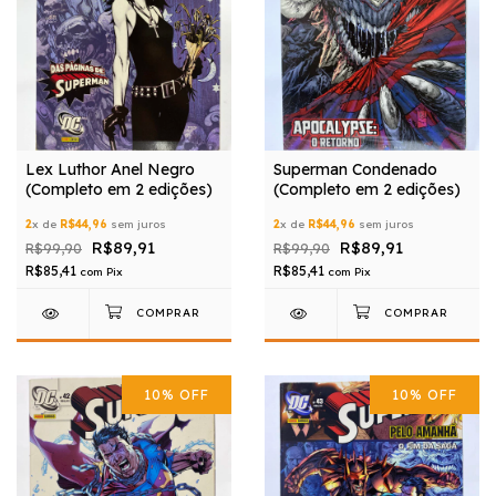
Lex Luthor Anel Negro
Superman Condenado
(Completo em 2 edições)
(Completo em 2 edições)
2
x de
R$44,96
sem juros
2
x de
R$44,96
sem juros
R$89,91
R$89,91
R$99,90
R$99,90
R$85,41
R$85,41
com
Pix
com
Pix
10
%
OFF
10
%
OFF