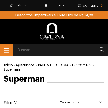
0
INÍCIO
PRODUTOS
CARRINHO
Descontos Imperdíveis e Frete Fixo de R$ 14,90
Início
-
Quadrinhos
-
PANINI EDITORA
-
DC COMICS
-
Superman
Superman
Filtrar