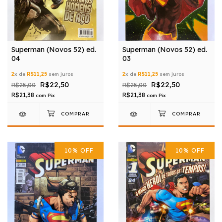
Superman (Novos 52) ed.
Superman (Novos 52) ed.
04
03
2
x de
R$11,25
sem juros
2
x de
R$11,25
sem juros
R$22,50
R$22,50
R$25,00
R$25,00
R$21,38
R$21,38
com
Pix
com
Pix
10
%
OFF
10
%
OFF