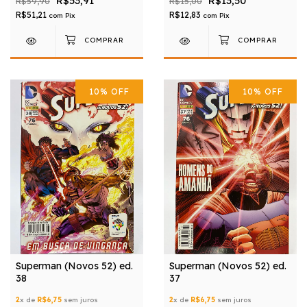
R$53,91
R$13,50
R$59,90
R$15,00
R$51,21
R$12,83
com
Pix
com
Pix
10
%
OFF
10
%
OFF
Superman (Novos 52) ed.
Superman (Novos 52) ed.
38
37
2
x de
R$6,75
sem juros
2
x de
R$6,75
sem juros