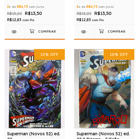
2
x de
R$6,75
sem juros
2
x de
R$6,75
sem juros
R$13,50
R$13,50
R$15,00
R$15,00
R$12,83
R$12,83
com
Pix
com
Pix
10
%
OFF
10
%
OFF
Superman (Novos 52) ed.
Superman (Novos 52) ed.