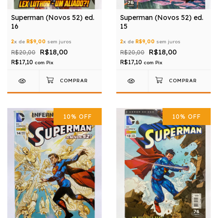
Superman (Novos 52) ed.
Superman (Novos 52) ed.
16
15
2
x de
R$9,00
sem juros
2
x de
R$9,00
sem juros
R$18,00
R$18,00
R$20,00
R$20,00
R$17,10
R$17,10
com
Pix
com
Pix
10
%
OFF
10
%
OFF