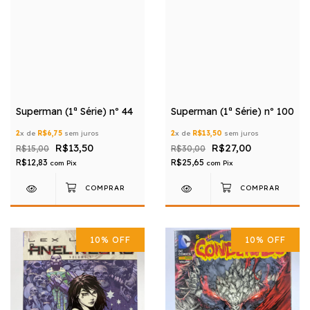
Superman (1ª Série) nº 44
Superman (1ª Série) nº 100
2
x de
R$6,75
sem juros
2
x de
R$13,50
sem juros
R$13,50
R$27,00
R$15,00
R$30,00
R$12,83
R$25,65
com
Pix
com
Pix
10
%
OFF
10
%
OFF