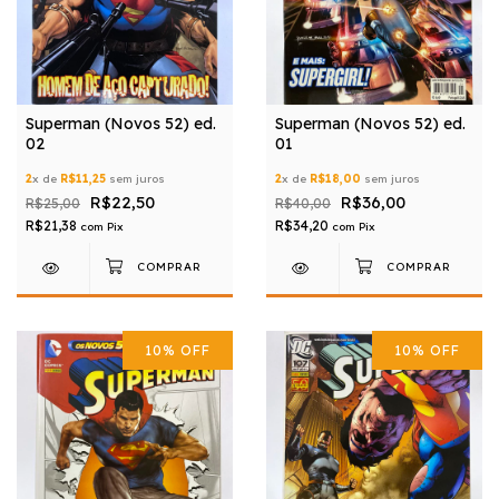
Superman (Novos 52) ed.
Superman (Novos 52) ed.
02
01
2
x de
R$11,25
sem juros
2
x de
R$18,00
sem juros
R$22,50
R$36,00
R$25,00
R$40,00
R$21,38
R$34,20
com
Pix
com
Pix
10
%
OFF
10
%
OFF