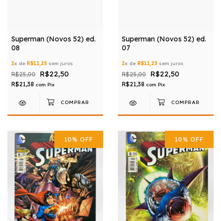
Superman (Novos 52) ed.
Superman (Novos 52) ed.
08
07
2
x de
R$11,25
sem juros
2
x de
R$11,25
sem juros
R$22,50
R$22,50
R$25,00
R$25,00
R$21,38
R$21,38
com
Pix
com
Pix
10
%
OFF
10
%
OFF