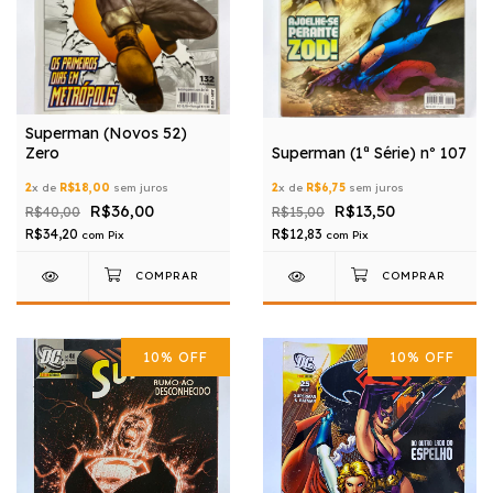
Superman (Novos 52)
Zero
Superman (1ª Série) nº 107
2
x de
R$18,00
sem juros
2
x de
R$6,75
sem juros
R$36,00
R$13,50
R$40,00
R$15,00
R$34,20
R$12,83
com
Pix
com
Pix
10
%
OFF
10
%
OFF