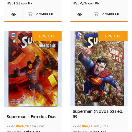
R$51,21
R$59,76
com
Pix
com
Pix
10
%
OFF
10
%
OFF
Superman (Novos 52) ed.
Superman - Fim dos Dias
39
2
x de
R$26,96
sem juros
2
x de
R$6,75
sem juros