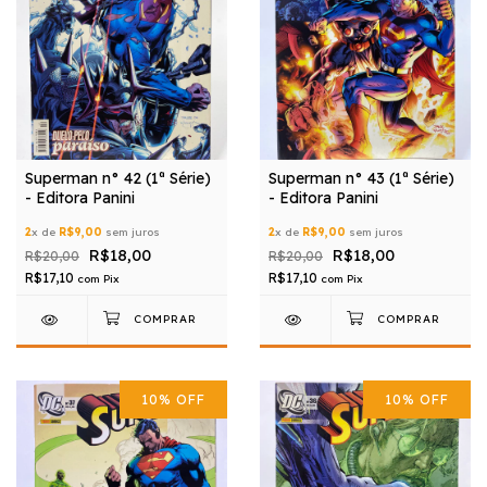
Superman n° 42 (1ª Série)
Superman n° 43 (1ª Série)
- Editora Panini
- Editora Panini
2
x de
R$9,00
sem juros
2
x de
R$9,00
sem juros
R$18,00
R$18,00
R$20,00
R$20,00
R$17,10
R$17,10
com
Pix
com
Pix
10
%
OFF
10
%
OFF