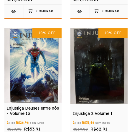
com
Pix
com
Pix
10
%
OFF
10
%
OFF
Injustiça Deuses entre nós
- Volume 13
Injustiça 2 Volume 1
2
x de
R$26,96
sem juros
2
x de
R$31,46
sem juros
R$53,91
R$62,91
R$59,90
R$69,90