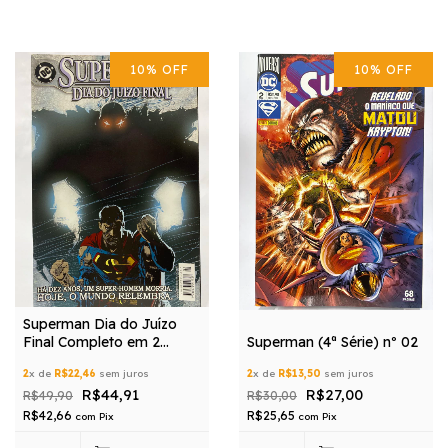
10
%
OFF
10
%
OFF
Superman Dia do Juízo
Final Completo em 2
Superman (4ª Série) nº 02
edições
2
x de
R$22,46
sem juros
2
x de
R$13,50
sem juros
R$44,91
R$27,00
R$49,90
R$30,00
R$42,66
R$25,65
com
Pix
com
Pix