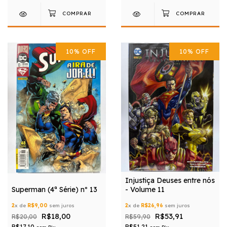
10
%
OFF
10
%
OFF
Injustiça Deuses entre nós
Superman (4ª Série) nº 13
- Volume 11
2
x de
R$9,00
sem juros
2
x de
R$26,96
sem juros
R$18,00
R$53,91
R$20,00
R$59,90
R$17,10
R$51,21