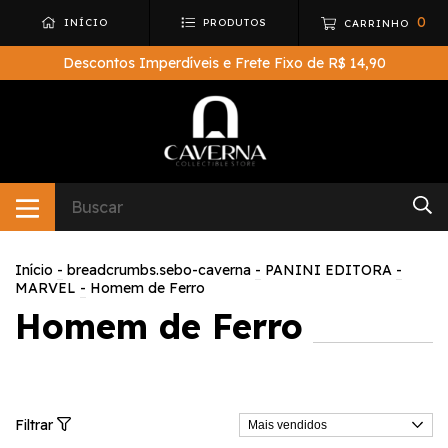
0
INÍCIO
PRODUTOS
CARRINHO
Descontos Imperdíveis e Frete Fixo de R$ 14,90
Início
-
breadcrumbs.sebo-caverna
-
PANINI EDITORA
-
MARVEL
-
Homem de Ferro
Homem de Ferro
Filtrar