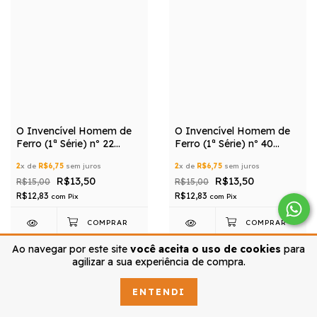
O Invencível Homem de
O Invencível Homem de
Ferro (1ª Série) nº 22
Ferro (1ª Série) nº 40
(Editora Panini)
(Editora Panini)
2
x de
R$6,75
sem juros
2
x de
R$6,75
sem juros
R$13,50
R$13,50
R$15,00
R$15,00
R$12,83
R$12,83
com
Pix
com
Pix
Ao navegar por este site
você aceita o uso de cookies
para
agilizar a sua experiência de compra.
ENTENDI
MOSTRAR MAIS PRODUTOS