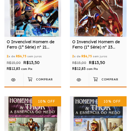
O Invencível Homem de
O Invencível Homem de
Ferro (1ª Série) nº 21
Ferro (1ª Série) nº 23
(Editora Panini)
(Editora Panini)
2
x de
R$6,75
sem juros
2
x de
R$6,75
sem juros
R$13,50
R$13,50
R$15,00
R$15,00
R$12,83
R$12,83
com
Pix
com
Pix
10
%
OFF
10
%
OFF