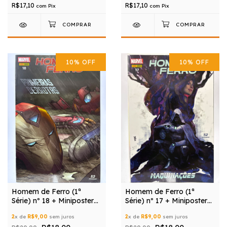
R$17,10
R$17,10
com
Pix
com
Pix
10
%
OFF
10
%
OFF
Homem de Ferro (1ª
Homem de Ferro (1ª
Série) nº 18 + Miniposter
Série) nº 17 + Miniposter
Grátis
Grátis
2
x de
R$9,00
sem juros
2
x de
R$9,00
sem juros