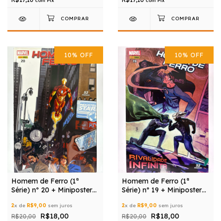
com
Pix
com
Pix
10
%
OFF
10
%
OFF
Homem de Ferro (1ª
Homem de Ferro (1ª
Série) nº 20 + Miniposter
Série) nº 19 + Miniposter
Grátis
Grátis
2
x de
R$9,00
sem juros
2
x de
R$9,00
sem juros
R$18,00
R$18,00
R$20,00
R$20,00