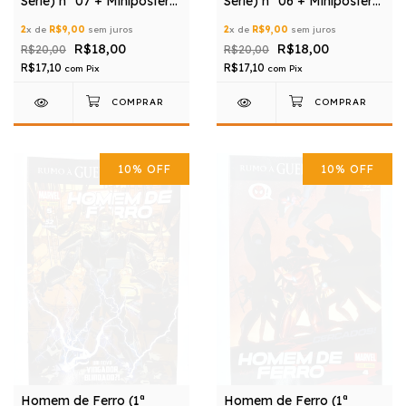
Série) nº 07 + Miniposter
Série) nº 06 + Miniposter
Grátis
Grátis
2
x de
R$9,00
sem juros
2
x de
R$9,00
sem juros
R$18,00
R$18,00
R$20,00
R$20,00
R$17,10
R$17,10
com
Pix
com
Pix
10
%
OFF
10
%
OFF
Homem de Ferro (1ª
Homem de Ferro (1ª