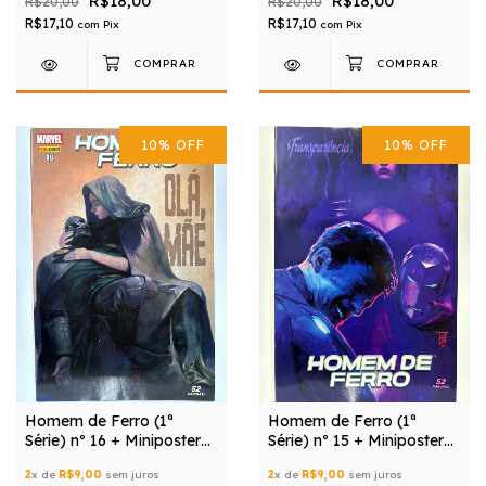
R$18,00
R$18,00
R$20,00
R$20,00
R$17,10
R$17,10
com
Pix
com
Pix
10
%
OFF
10
%
OFF
Homem de Ferro (1ª
Homem de Ferro (1ª
Série) nº 16 + Miniposter
Série) nº 15 + Miniposter
Grátis
Grátis
2
x de
R$9,00
sem juros
2
x de
R$9,00
sem juros