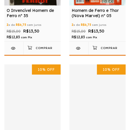
O Invencível Homem de
Homem de Ferro e Thor
Ferro nº 35
(Nova Marvel) nº 05
2
x de
R$6,75
sem juros
2
x de
R$6,75
sem juros
R$13,50
R$13,50
R$15,00
R$15,00
R$12,83
R$12,83
com
Pix
com
Pix
10
%
OFF
10
%
OFF