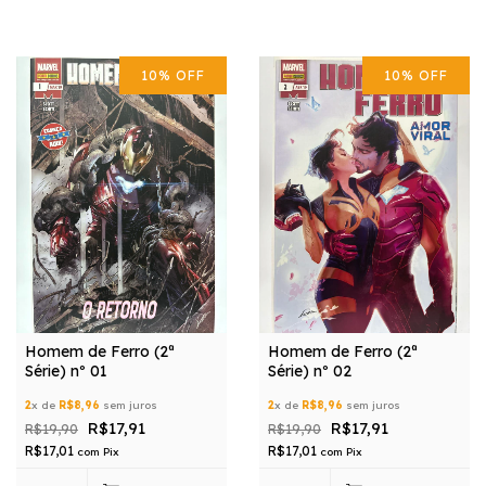
10
%
OFF
10
%
OFF
Homem de Ferro (2ª
Homem de Ferro (2ª
Série) nº 01
Série) nº 02
2
x de
R$8,96
sem juros
2
x de
R$8,96
sem juros
R$17,91
R$17,91
R$19,90
R$19,90
R$17,01
R$17,01
com
Pix
com
Pix