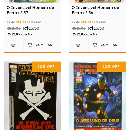
O Invencível Homem de
O Invencível Homem de
Ferro nº 37
Ferro nº 36
2
x de
R$6,75
sem juros
2
x de
R$6,75
sem juros
R$13,50
R$13,50
R$15,00
R$15,00
R$12,83
R$12,83
com
Pix
com
Pix
10
%
OFF
10
%
OFF