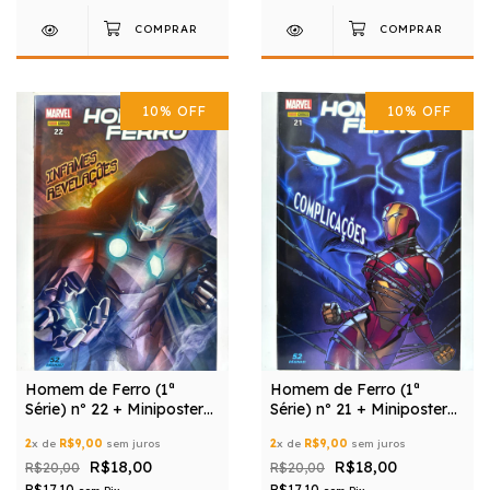
10
%
OFF
10
%
OFF
Homem de Ferro (1ª
Homem de Ferro (1ª
Série) nº 22 + Miniposter
Série) nº 21 + Miniposter
Grátis
Grátis
2
x de
R$9,00
sem juros
2
x de
R$9,00
sem juros
R$18,00
R$18,00
R$20,00
R$20,00
R$17,10
R$17,10