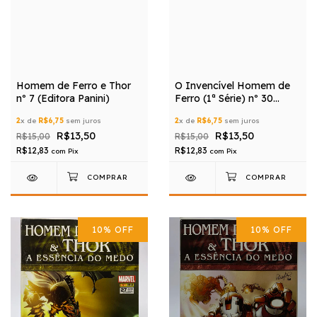
Homem de Ferro e Thor
O Invencível Homem de
nº 7 (Editora Panini)
Ferro (1ª Série) nº 30
(Editora Panini)
2
x de
R$6,75
sem juros
2
x de
R$6,75
sem juros
R$13,50
R$13,50
R$15,00
R$15,00
R$12,83
R$12,83
com
Pix
com
Pix
10
%
OFF
10
%
OFF