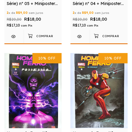
Série) nº 05 + Miniposter
Série) nº 04 + Miniposter
Grátis
Grátis
2
x de
R$9,00
sem juros
2
x de
R$9,00
sem juros
R$18,00
R$18,00
R$20,00
R$20,00
R$17,10
R$17,10
com
Pix
com
Pix
10
%
OFF
10
%
OFF