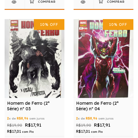
10
%
OFF
10
%
OFF
Homem de Ferro (2ª
Homem de Ferro (2ª
Série) nº 03
Série) nº 04
2
x de
R$8,96
sem juros
2
x de
R$8,96
sem juros
R$17,91
R$17,91
R$19,90
R$19,90
R$17,01
R$17,01
com
Pix
com
Pix