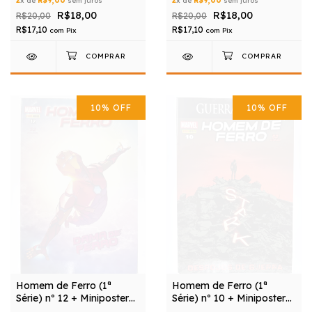
2
x de
R$9,00
sem juros
2
x de
R$9,00
sem juros
R$18,00
R$18,00
R$20,00
R$20,00
R$17,10
R$17,10
com
Pix
com
Pix
10
%
OFF
10
%
OFF
Homem de Ferro (1ª
Homem de Ferro (1ª
Série) nº 12 + Miniposter
Série) nº 10 + Miniposter
Grátis
Grátis