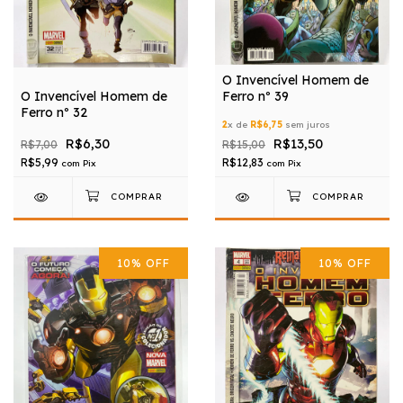
O Invencível Homem de
O Invencível Homem de
Ferro nº 39
Ferro nº 32
2
x de
R$6,75
sem juros
R$6,30
R$13,50
R$7,00
R$15,00
R$5,99
R$12,83
com
Pix
com
Pix
10
%
OFF
10
%
OFF