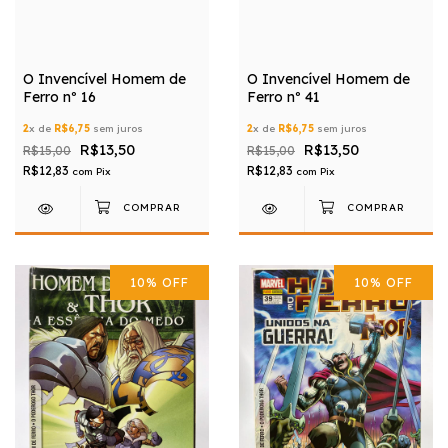
O Invencível Homem de
O Invencível Homem de
Ferro nº 16
Ferro nº 41
2
x de
R$6,75
sem juros
2
x de
R$6,75
sem juros
R$13,50
R$13,50
R$15,00
R$15,00
R$12,83
R$12,83
com
Pix
com
Pix
10
%
OFF
10
%
OFF