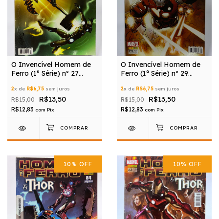
O Invencível Homem de
O Invencível Homem de
Ferro (1ª Série) nº 27
Ferro (1ª Série) nº 29
(Editora Panini)
(Editora Panini)
2
x de
R$6,75
sem juros
2
x de
R$6,75
sem juros
R$13,50
R$13,50
R$15,00
R$15,00
R$12,83
R$12,83
com
Pix
com
Pix
10
%
OFF
10
%
OFF