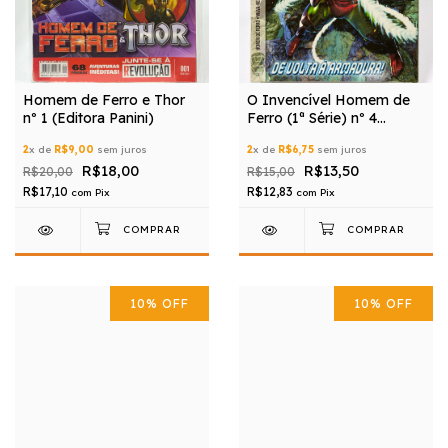
Homem de Ferro e Thor
O Invencível Homem de
nº 1 (Editora Panini)
Ferro (1ª Série) nº 4
(Editora Panini)
2
x de
R$9,00
sem juros
2
x de
R$6,75
sem juros
R$18,00
R$13,50
R$20,00
R$15,00
R$17,10
R$12,83
com
Pix
com
Pix
10
%
OFF
10
%
OFF