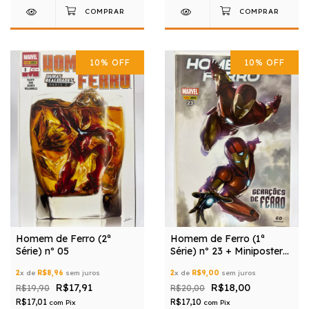
10
%
OFF
10
%
OFF
Homem de Ferro (2ª
Homem de Ferro (1ª
Série) nº 05
Série) nº 23 + Miniposter
Grátis
2
x de
R$8,96
sem juros
2
x de
R$9,00
sem juros
R$17,91
R$18,00
R$19,90
R$20,00
R$17,01
R$17,10
com
Pix
com
Pix