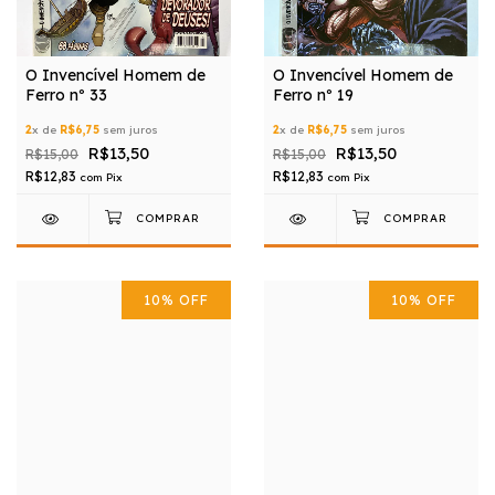
O Invencível Homem de
O Invencível Homem de
Ferro nº 33
Ferro nº 19
2
x de
R$6,75
sem juros
2
x de
R$6,75
sem juros
R$13,50
R$13,50
R$15,00
R$15,00
R$12,83
R$12,83
com
Pix
com
Pix
10
%
OFF
10
%
OFF