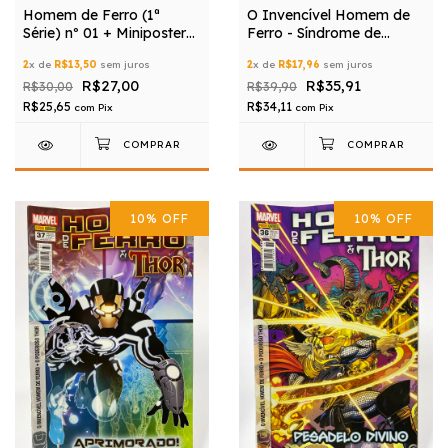
Homem de Ferro (1ª
O Invencível Homem de
Série) nº 01 + Miniposter
Ferro - Síndrome de
Grátis
Frankenstein
2
x de
R$13,50
sem juros
2
x de
R$17,96
sem juros
R$27,00
R$35,91
R$30,00
R$39,90
R$25,65
R$34,11
com
Pix
com
Pix
10
%
OFF
10
%
OFF