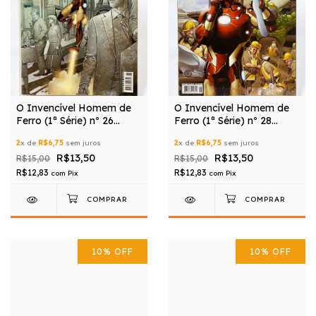
O Invencível Homem de
O Invencível Homem de
Ferro (1ª Série) nº 26
Ferro (1ª Série) nº 28
(Editora Panini)
(Editora Panini)
2
x de
R$6,75
sem juros
2
x de
R$6,75
sem juros
R$13,50
R$13,50
R$15,00
R$15,00
R$12,83
R$12,83
com
Pix
com
Pix
10
%
OFF
10
%
OFF