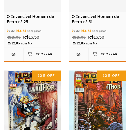
O Invencível Homem de
O Invencível Homem de
Ferro nº 25
Ferro nº 31
2
x de
R$6,75
sem juros
2
x de
R$6,75
sem juros
R$13,50
R$13,50
R$15,00
R$15,00
R$12,83
R$12,83
com
Pix
com
Pix
10
%
OFF
10
%
OFF