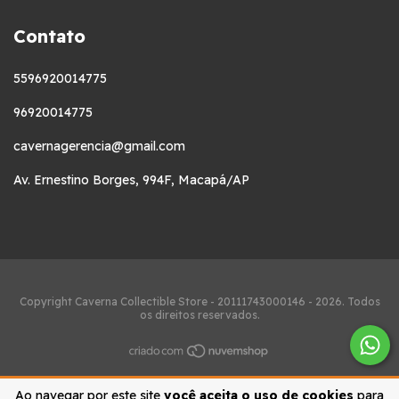
Contato
5596920014775
96920014775
cavernagerencia@gmail.com
Av. Ernestino Borges, 994F, Macapá/AP
Copyright Caverna Collectible Store - 20111743000146 - 2026. Todos
os direitos reservados.
Ao navegar por este site
você aceita o uso de cookies
para