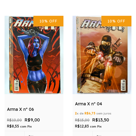
10
%
OFF
10
%
OFF
Arma X nº 04
Arma X nº 06
2
x de
R$6,75
sem juros
R$9,00
R$13,50
R$10,00
R$15,00
R$8,55
R$12,83
com
Pix
com
Pix