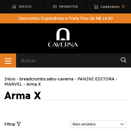
0
INÍCIO
PRODUTOS
CARRINHO
Descontos Imperdíveis e Frete Fixo de R$ 14,90
Início
-
breadcrumbs.sebo-caverna
-
PANINI EDITORA
-
MARVEL
-
Arma X
Arma X
Filtrar