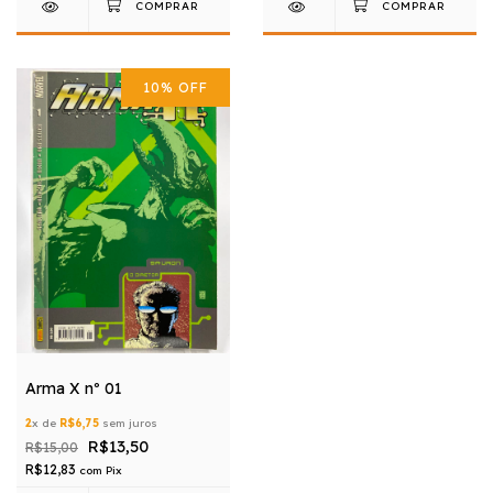
10
%
OFF
Arma X nº 01
2
x de
R$6,75
sem juros
R$13,50
R$15,00
R$12,83
com
Pix