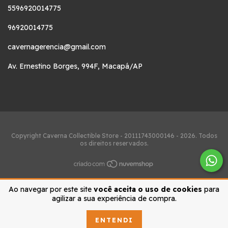
5596920014775
96920014775
cavernagerencia@gmail.com
Av. Ernestino Borges, 994F, Macapá/AP
Copyright Caverna Collectible Store - 20111743000146 - 2026. Todos
os direitos reservados.
Ao navegar por este site
você aceita o uso de cookies
para
agilizar a sua experiência de compra.
ENTENDI