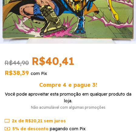
R$40,41
R$44,90
R$38,39
com
Pix
Compre 4 e pague 3!
Você pode aproveitar esta promoção em qualquer produto da
loja.
Não acumulável com algumas promoções
2
x de
R$20,21
sem juros
5% de desconto
pagando com Pix