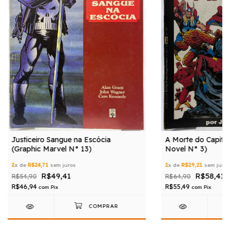
Justiceiro Sangue na Escócia
A Morte do Capitã
(Graphic Marvel N° 13)
Novel N° 3)
2
x de
R$24,71
sem juros
2
x de
R$29,21
sem juros
R$49,41
R$58,41
R$54,90
R$64,90
R$46,94
R$55,49
com
Pix
com
Pix