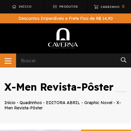
0
INÍCIO
PRODUTOS
CARRINHO
Descontos Imperdíveis e Frete Fixo de R$ 14,90
X-Men Revista-Pôster
Início
-
Quadrinhos
-
EDITORA ABRIL
-
Graphic Novel
-
X-
Men Revista-Pôster