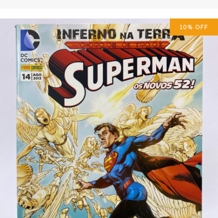
10
%
OFF