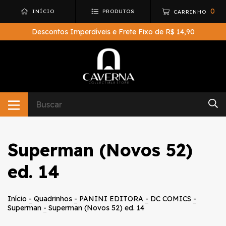
0
INÍCIO
PRODUTOS
CARRINHO
Descontos Imperdíveis e Frete Fixo de R$ 14,90
Superman (Novos 52)
ed. 14
Início
-
Quadrinhos
-
PANINI EDITORA
-
DC COMICS
-
Superman
-
Superman (Novos 52) ed. 14