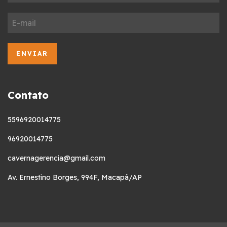
Contato
5596920014775
96920014775
cavernagerencia@gmail.com
Av. Ernestino Borges, 994F, Macapá/AP