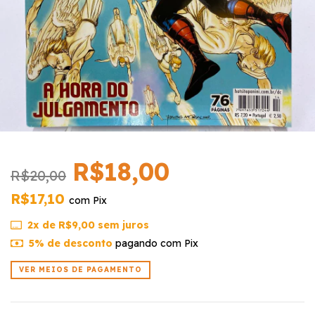
R$18,00
R$20,00
R$17,10
com
Pix
2
x de
R$9,00
sem juros
5% de desconto
pagando com Pix
VER MEIOS DE PAGAMENTO