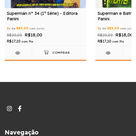
Superman n° 34 (1ª Série) - Editora
Superman e Batman
Panini
Panini
2
x de
R$9,00
sem juros
2
x de
R$9,00
sem juros
R$18,00
R$18,00
R$20,00
R$20,00
R$17,10
R$17,10
com
Pix
com
Pix
Navegação