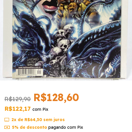
1
/
2
R$128,60
R$129,90
R$122,17
com
Pix
2
x de
R$64,30
sem juros
5% de desconto
pagando com Pix