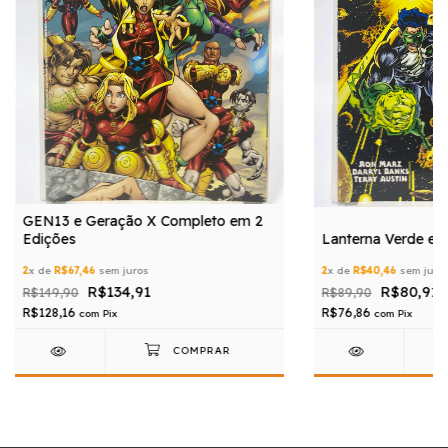
GEN13 e Geração X Completo em 2
Edições
Lanterna Verde e S
2
x de
R$67,46
sem juros
2
x de
R$40,46
sem juro
R$134,91
R$80,91
R$149,90
R$89,90
R$128,16
R$76,86
com
Pix
com
Pix