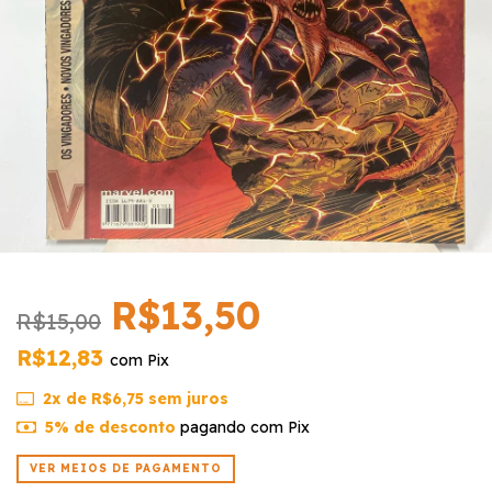
R$13,50
R$15,00
R$12,83
com
Pix
2
x de
R$6,75
sem juros
5% de desconto
pagando com Pix
VER MEIOS DE PAGAMENTO