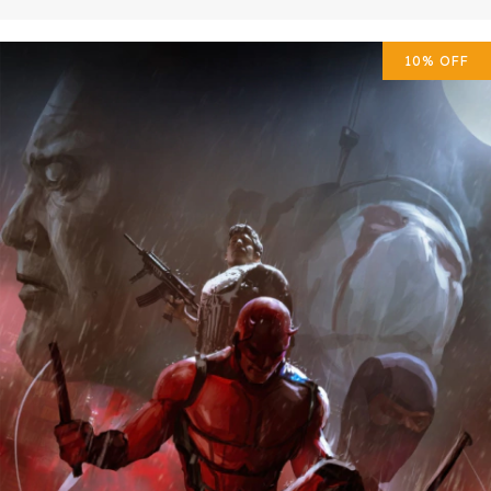
10
%
OFF