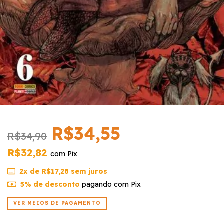
R$34,55
R$34,90
R$32,82
com
Pix
2
x de
R$17,28
sem juros
5% de desconto
pagando com Pix
VER MEIOS DE PAGAMENTO