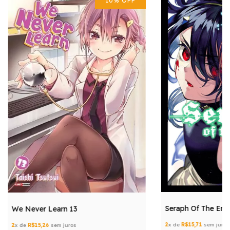
10
%
OFF
Seraph Of The End
We Never Learn 13
2
x de
R$15,71
sem juros
2
x de
R$15,26
sem juros