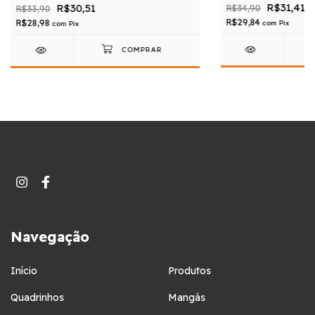
R$31,41
R$30,51
R$34,90
R$33,90
R$29,84
R$28,98
com
Pix
com
Pix
Navegação
Início
Produtos
Quadrinhos
Mangás