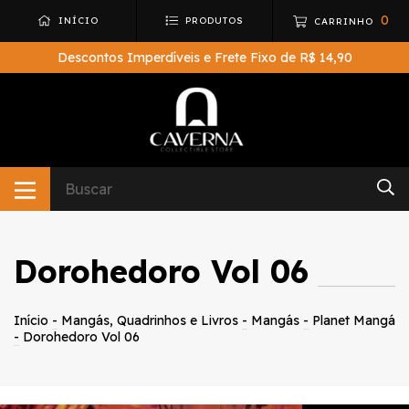
0
INÍCIO
PRODUTOS
CARRINHO
Descontos Imperdíveis e Frete Fixo de R$ 14,90
Dorohedoro Vol 06
Início
-
Mangás, Quadrinhos e Livros
-
Mangás
-
Planet Mangá
-
Dorohedoro Vol 06