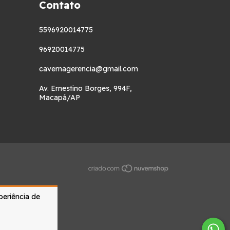
Contato
5596920014775
96920014775
cavernagerencia@gmail.com
Av. Ernestino Borges, 994F,
Macapá/AP
periência de