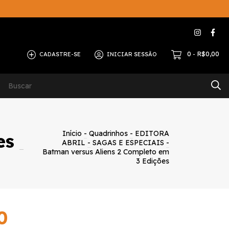
0
R$0,00
CADASTRE-SE
INICIAR SESSÃO
-
ERNA
Contato
Início
-
Quadrinhos
-
EDITORA
es
ABRIL
-
SAGAS E ESPECIAIS
-
Batman versus Aliens 2 Completo em
3 Edições
0