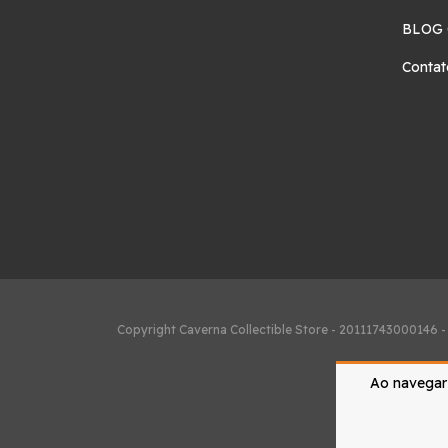
BLOG
Contat
Copyright Caverna Collectible Store - 20111743000146 -
Ao navegar 