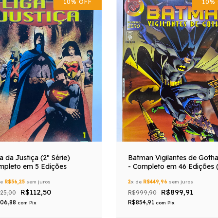
10
%
OFF
10
%
a da Justiça (2ª Série)
Batman Vigilantes de Goth
mpleto em 5 Edições
- Completo em 46 Edições 
45)
de
R$56,25
sem juros
2
x de
R$449,96
sem juros
R$112,50
R$899,91
25,00
R$999,90
06,88
R$854,91
com
Pix
com
Pix