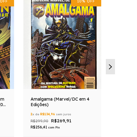
OFF
10
%
OFF
am
Amalgama (Marvel/DC em 4
Lendas (m
(0 a
Edições)
Edições)
2
x de
R$134,96
sem juros
2
x de
R$89
R$269,91
R$299,90
R$199,90
R$256,41
R$170,91
com
Pix