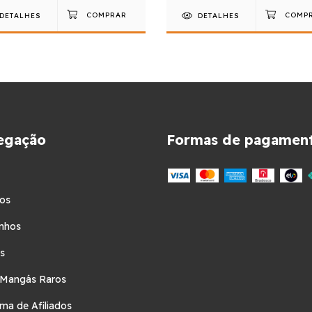
DETALHES
DETALHES
egação
Formas de pagamen
os
nhos
s
 Mangás Raros
ma de Afiliados