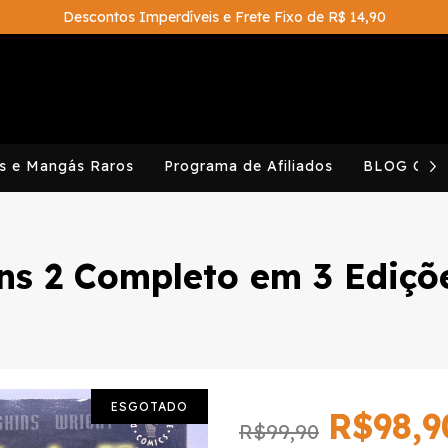
Descontos Imperdíveis e Frete Fixo de R$ 14,90
s e Mangás Raros
Programa de Afiliados
BLOG CAV
ns 2 Completo em 3 Ediçõ
ESGOTADO
R$98,9
R$99,90