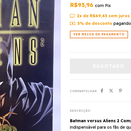
R$93,96
com
Pix
2
x de
R$49,45
sem juros
5% de desconto
pagando
VER MEIOS DE PAGAMENTO
COMPARTILHAR
DESCRIÇÃO
Batman versus Aliens 2 Com
indispensável para os fãs de q