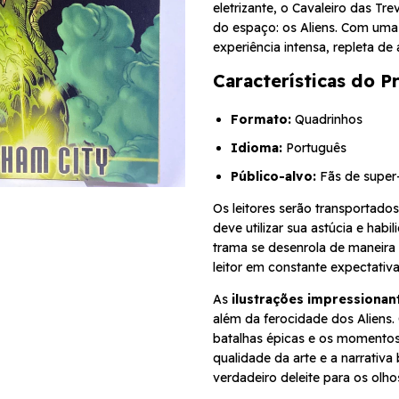
eletrizante, o Cavaleiro das T
do espaço: os Aliens. Com uma
experiência intensa, repleta de
Características do P
Formato:
Quadrinhos
Idioma:
Português
Público-alvo:
Fãs de super-h
Os leitores serão transportad
deve utilizar sua astúcia e habi
trama se desenrola de maneira
leitor em constante expectativa
As
ilustrações impressionan
além da ferocidade dos Aliens.
batalhas épicas e os momentos
qualidade da arte e a narrativ
verdadeiro deleite para os olho