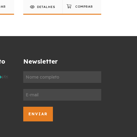
DETALHES
DETAL
to
Newsletter