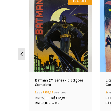
10
%
OFF
10
%
OFF
ões) -
Batman (7ª Série) - 5 Edições
Lig
Completo
Co
2
x de
R$56,25
sem juros
2
x 
R$112,50
R$125,00
R$1
R$106,88
R$1
com
Pix