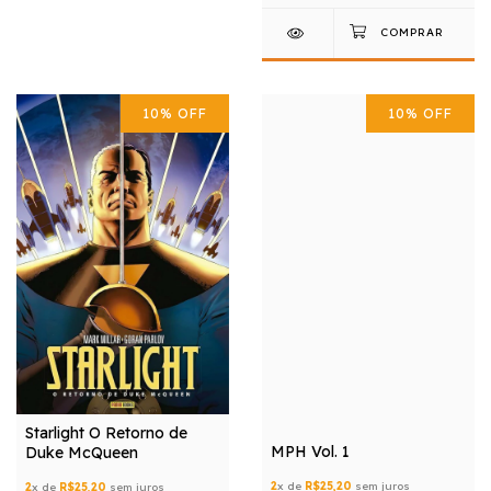
10
%
OFF
10
%
OFF
Starlight O Retorno de
MPH Vol. 1
Duke McQueen
2
x de
R$25,20
sem juros
2
x de
R$25,20
sem juros