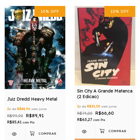
10
%
OFF
10
%
OFF
Sin City A Grande Matanca
(2 Edicao)
Juiz Dredd Heavy Metal
2
x de
R$33,30
sem juros
2
x de
R$44,96
sem juros
R$66,60
R$74,00
R$89,91
R$99,90
R$63,27
com
Pix
R$85,41
com
Pix