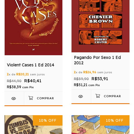
Pagando Por Sexo 1 Ed
2012
Violent Cases 1 Ed 2014
2
x de
R$26,96
sem juros
2
x de
R$20,21
sem juros
R$53,91
R$59,90
R$40,41
R$44,90
R$51,21
com
Pix
R$38,39
com
Pix
10
%
OFF
10
%
OFF