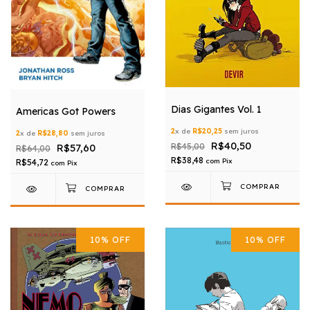
Dias Gigantes Vol. 1
Americas Got Powers
2
x de
R$20,25
sem juros
2
x de
R$28,80
sem juros
R$40,50
R$57,60
R$45,00
R$64,00
R$38,48
com
Pix
R$54,72
com
Pix
10
%
OFF
10
%
OFF