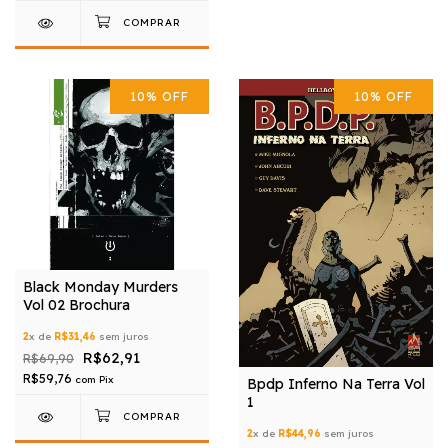
10
%
OFF
10
%
OFF
Black Monday Murders
Vol 02 Brochura
2
x de
R$31,46
sem juros
R$62,91
R$69,90
R$59,76
com
Pix
Bpdp Inferno Na Terra Vol
1
2
x de
R$44,96
sem juros