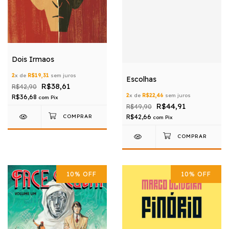
Dois Irmaos
2
x de
R$19,31
sem juros
Escolhas
R$38,61
R$42,90
2
x de
R$22,46
sem juros
R$36,68
com
Pix
R$44,91
R$49,90
R$42,66
com
Pix
10
%
OFF
10
%
OFF