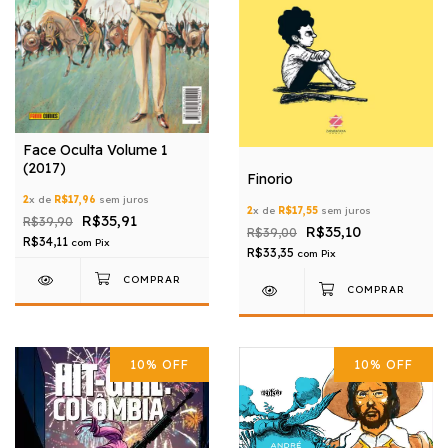
Face Oculta Volume 1
(2017)
Finorio
2
x de
R$17,96
sem juros
2
x de
R$17,55
sem juros
R$35,91
R$39,90
R$35,10
R$39,00
R$34,11
com
Pix
R$33,35
com
Pix
10
%
OFF
10
%
OFF