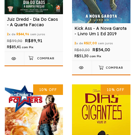
Juiz Dredd - Dia Do Caos
- A Quarta Faccao
Kick Ass - A Nova Garota
- Livro Um 1 Ed 2019
2
x de
R$44,96
sem juros
R$89,91
R$99,90
2
x de
R$27,00
sem juros
R$85,41
com
Pix
R$54,00
R$60,00
R$51,30
com
Pix
COMPRAR
10
%
OFF
10
%
OFF