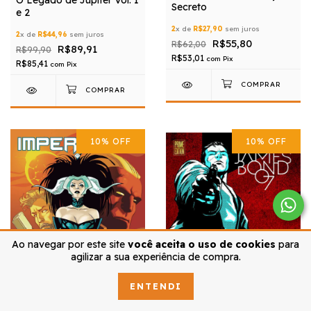
Secreto
e 2
2
x de
R$27,90
sem juros
2
x de
R$44,96
sem juros
R$55,80
R$62,00
R$89,91
R$99,90
R$53,01
com
Pix
R$85,41
com
Pix
10
%
OFF
10
%
OFF
Ao navegar por este site
você aceita o uso de cookies
para
agilizar a sua experiência de compra.
ENTENDI