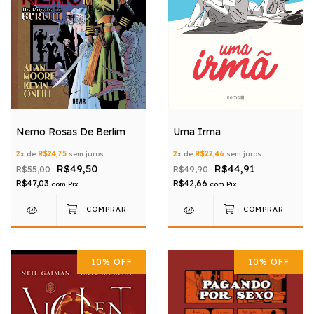
Uma Irma
Nemo Rosas De Berlim
2
x de
R$22,46
sem juros
2
x de
R$24,75
sem juros
R$44,91
R$49,50
R$49,90
R$55,00
R$42,66
R$47,03
com
Pix
com
Pix
10
%
OFF
10
%
OFF