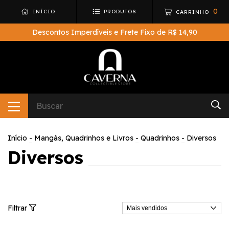
0
INÍCIO
PRODUTOS
CARRINHO
Descontos Imperdíveis e Frete Fixo de R$ 14,90
Início
-
Mangás, Quadrinhos e Livros
-
Quadrinhos
-
Diversos
Diversos
Filtrar