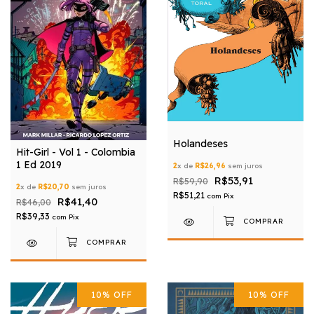
Holandeses
Hit-Girl - Vol 1 - Colombia
1 Ed 2019
2
x de
R$26,96
sem juros
R$53,91
R$59,90
2
x de
R$20,70
sem juros
R$51,21
com
Pix
R$41,40
R$46,00
R$39,33
com
Pix
10
%
OFF
10
%
OFF