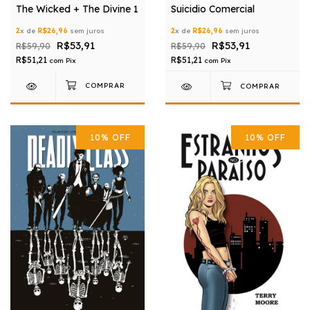
The Wicked + The Divine 1
Suicidio Comercial
2
x de
R$26,96
sem juros
2
x de
R$26,96
sem juros
R$53,91
R$53,91
R$59,90
R$59,90
R$51,21
R$51,21
com
Pix
com
Pix
10
%
OFF
10
%
OFF