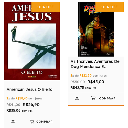
10
%
OFF
10
%
OFF
As Incriveis Aventuras De
Dog Mendonca E
Pizzaboy
2
x de
R$22,50
sem juros
R$45,00
R$50,00
R$42,75
com
Pix
American Jesus O Eleito
2
x de
R$18,45
sem juros
R$36,90
R$41,00
R$35,06
com
Pix
COMPRAR