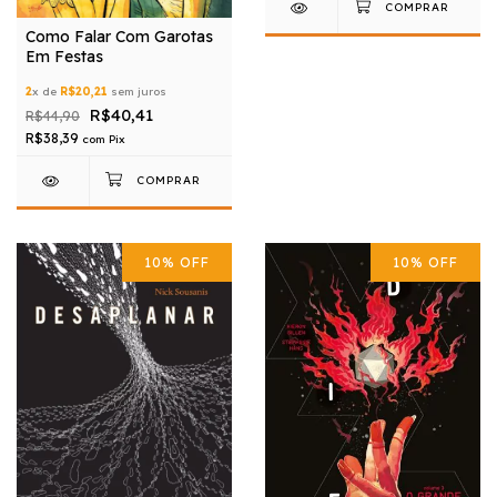
Como Falar Com Garotas
Em Festas
2
x de
R$20,21
sem juros
R$40,41
R$44,90
R$38,39
com
Pix
10
%
OFF
10
%
OFF