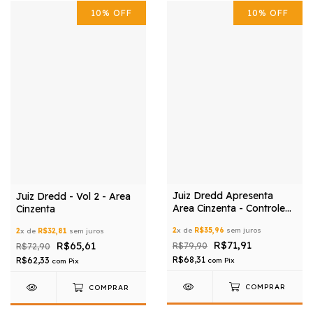
10
%
OFF
10
%
OFF
Juiz Dredd Apresenta
Juiz Dredd - Vol 2 - Area
Area Cinzenta - Controle
Cinzenta
De Imigracao Alienigena
2
x de
R$35,96
sem juros
2
x de
R$32,81
sem juros
R$71,91
R$65,61
R$79,90
R$72,90
R$68,31
R$62,33
com
Pix
com
Pix
COMPRAR
COMPRAR