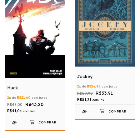
Jockey
2
x de
R$26,96
sem juros
Huck
R$53,91
R$59,90
2
x de
R$21,60
sem juros
R$51,21
com
Pix
R$43,20
R$48,00
R$41,04
com
Pix