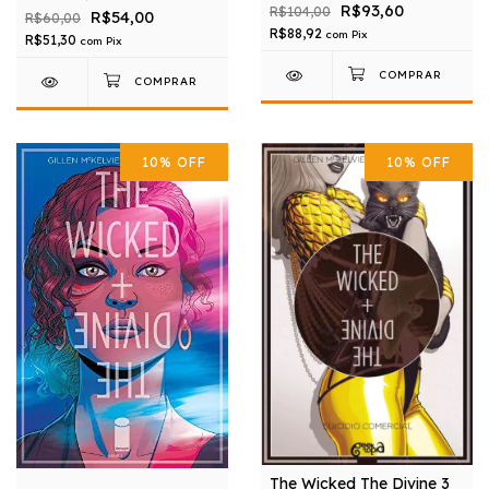
R$93,60
R$104,00
R$54,00
R$60,00
R$88,92
com
Pix
R$51,30
com
Pix
10
%
OFF
10
%
OFF
The Wicked The Divine 3