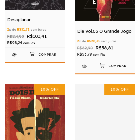
Desaplanar
2
x de
R$51,71
sem juros
Die Vol.03 O Grande Jogo
R$103,41
R$114,90
2
x de
R$28,31
sem juros
R$98,24
com
Pix
R$56,61
R$62,90
R$53,78
com
Pix
10
%
OFF
10
%
OFF