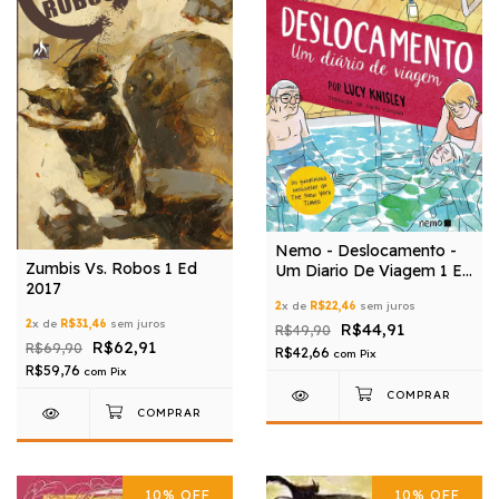
Nemo - Deslocamento -
Zumbis Vs. Robos 1 Ed
Um Diario De Viagem 1 Ed
2017
2016
2
x de
R$22,46
sem juros
2
x de
R$31,46
sem juros
R$44,91
R$49,90
R$62,91
R$69,90
R$42,66
com
Pix
R$59,76
com
Pix
10
%
OFF
10
%
OFF