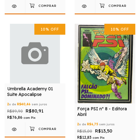
10
%
OFF
10
%
OFF
Umbrella Academy 01
Suite Apocalipse
2
x de
R$40,46
sem juros
Força PSI nº 8 - Editora
R$80,91
R$89,90
Abril
R$76,86
com
Pix
2
x de
R$6,75
sem juros
R$13,50
R$15,00
R$12,83
com
Pix