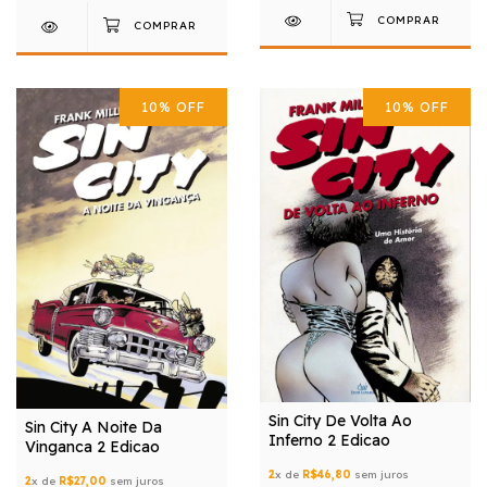
10
%
OFF
10
%
OFF
Sin City De Volta Ao
Sin City A Noite Da
Inferno 2 Edicao
Vinganca 2 Edicao
2
x de
R$46,80
sem juros
2
x de
R$27,00
sem juros