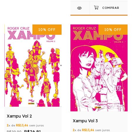
10
%
OFF
10
%
OFF
Xampu Vol 2
Xampu Vol 3
2
x de
R$13,46
sem juros
2
x de
R$13,46
sem juros
R$26,91
R$29,90