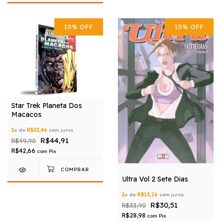
10
%
OFF
10
%
OFF
Star Trek Planeta Dos
Macacos
2
x de
R$22,46
sem juros
R$44,91
R$49,90
R$42,66
com
Pix
Ultra Vol 2 Sete Dias
2
x de
R$15,26
sem juros
R$30,51
R$33,90
R$28,98
com
Pix