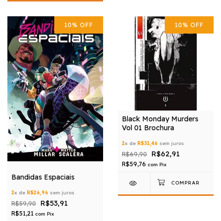
10
%
OFF
10
%
OFF
Black Monday Murders
Vol 01 Brochura
2
x de
R$31,46
sem juros
R$62,91
R$69,90
R$59,76
com
Pix
Bandidas Espaciais
2
x de
R$26,96
sem juros
R$53,91
R$59,90
R$51,21
com
Pix