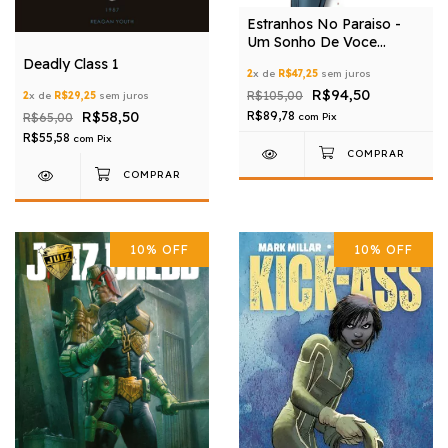
Estranhos No Paraiso -
Um Sonho De Voce
Volume 1
Deadly Class 1
2
x de
R$47,25
sem juros
R$94,50
R$105,00
2
x de
R$29,25
sem juros
R$58,50
R$89,78
R$65,00
com
Pix
R$55,58
com
Pix
10
%
OFF
10
%
OFF