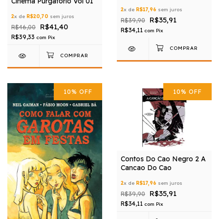
Cinema Purgatorio Vol 01
2
x de
R$17,96
sem juros
2
x de
R$20,70
sem juros
R$35,91
R$39,90
R$41,40
R$46,00
R$34,11
com
Pix
R$39,33
com
Pix
10
%
OFF
10
%
OFF
Contos Do Cao Negro 2 A
Cancao Do Cao
2
x de
R$17,96
sem juros
R$35,91
R$39,90
R$34,11
com
Pix