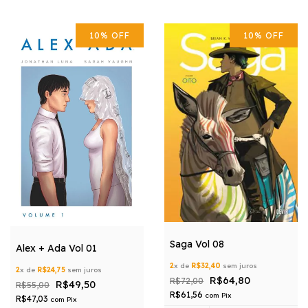
10
%
OFF
10
%
OFF
Saga Vol 08
Alex + Ada Vol 01
2
x de
R$32,40
sem juros
2
x de
R$24,75
sem juros
R$64,80
R$72,00
R$49,50
R$55,00
R$61,56
com
Pix
R$47,03
com
Pix